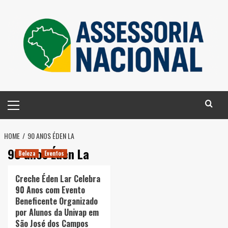
Skip
to
content
Primary
Menu
HOME
90 ANOS ÉDEN LA
90 anos Éden La
Beleza
Eventos
Creche Éden Lar Celebra
90 Anos com Evento
Beneficente Organizado
por Alunos da Univap em
São José dos Campos