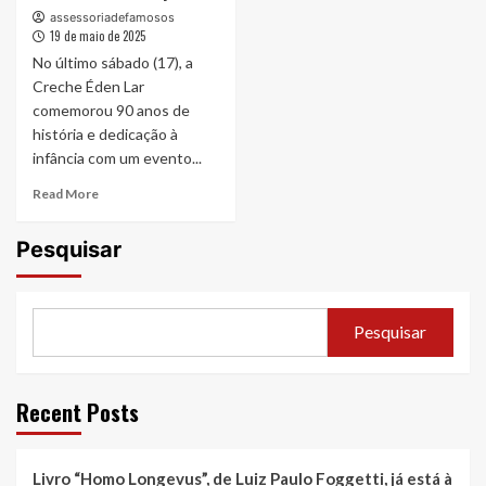
assessoriadefamosos
19 de maio de 2025
No último sábado (17), a
Creche Éden Lar
comemorou 90 anos de
história e dedicação à
infância com um evento...
Read
Read More
more
about
Pesquisar
Creche
Éden
Lar
Celebra
Pesquisar
90
Anos
com
Evento
Recent Posts
Beneficente
Organizado
por
Livro “Homo Longevus”, de Luiz Paulo Foggetti, já está à
Alunos