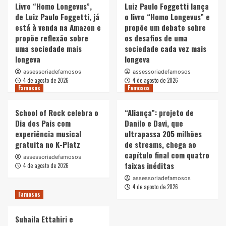
Livro “Homo Longevus”,
Luiz Paulo Foggetti lança
de Luiz Paulo Foggetti, já
o livro “Homo Longevus” e
está à venda na Amazon e
propõe um debate sobre
propõe reflexão sobre
os desafios de uma
uma sociedade mais
sociedade cada vez mais
longeva
longeva
assessoriadefamosos
assessoriadefamosos
4 de agosto de 2026
4 de agosto de 2026
Famosos
Famosos
School of Rock celebra o
“Aliança”: projeto de
Dia dos Pais com
Danilo e Davi, que
experiência musical
ultrapassa 205 milhões
gratuita no K-Platz
de streams, chega ao
capítulo final com quatro
assessoriadefamosos
faixas inéditas
4 de agosto de 2026
assessoriadefamosos
4 de agosto de 2026
Famosos
Suhaila Ettahiri e