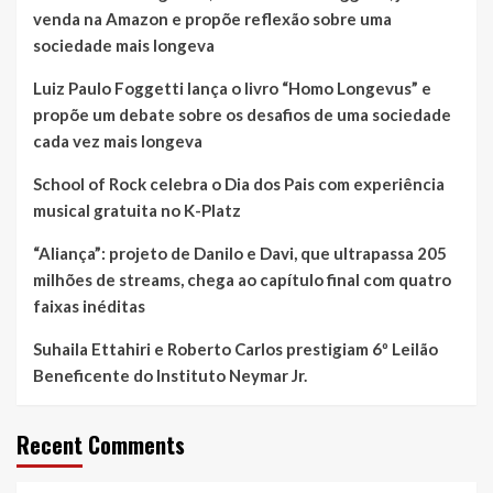
da
venda na Amazon e propõe reflexão sobre uma
Univap
sociedade mais longeva
em
São
Luiz Paulo Foggetti lança o livro “Homo Longevus” e
José
propõe um debate sobre os desafios de uma sociedade
dos
cada vez mais longeva
Campos
School of Rock celebra o Dia dos Pais com experiência
musical gratuita no K-Platz
“Aliança”: projeto de Danilo e Davi, que ultrapassa 205
milhões de streams, chega ao capítulo final com quatro
faixas inéditas
Suhaila Ettahiri e Roberto Carlos prestigiam 6º Leilão
Beneficente do Instituto Neymar Jr.
Recent Comments