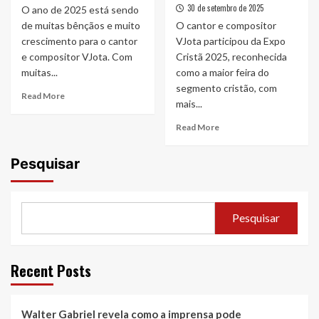
30 de setembro de 2025
O ano de 2025 está sendo
de muitas bênçãos e muito
O cantor e compositor
crescimento para o cantor
VJota participou da Expo
e compositor VJota. Com
Cristã 2025, reconhecida
muitas...
como a maior feira do
segmento cristão, com
Read
Read More
mais...
more
about
Read
Read More
O
more
cantor
about
Pesquisar
VJota
O
assina
cantor
contrato
VJota
com
comemora
a
Pesquisar
o
gravadora
sucesso
Todah
de
Music
sua
Recent Posts
participação
na
25ª
Walter Gabriel revela como a imprensa pode
edição