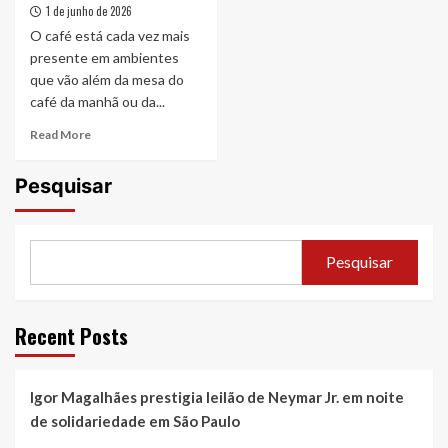
1 de junho de 2026
O café está cada vez mais
presente em ambientes
que vão além da mesa do
café da manhã ou da...
Read
Read More
more
about
Pesquisar
Do
cafezinho
à
experiência:
Pesquisar
o
avanço
das
Coffee
Recent Posts
Parties
no
Brasil
Igor Magalhães prestigia leilão de Neymar Jr. em noite
de solidariedade em São Paulo