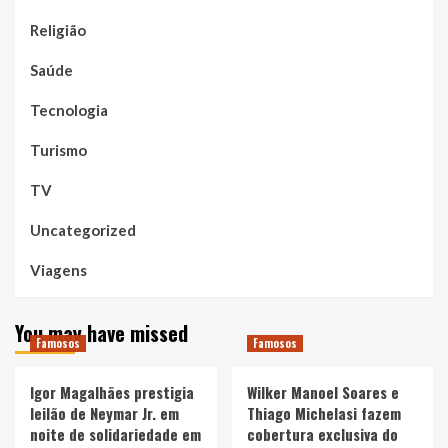
Religião
Saúde
Tecnologia
Turismo
TV
Uncategorized
Viagens
You may have missed
Famosos
Famosos
Igor Magalhães prestigia
Wilker Manoel Soares e
leilão de Neymar Jr. em
Thiago Michelasi fazem
noite de solidariedade em
cobertura exclusiva do