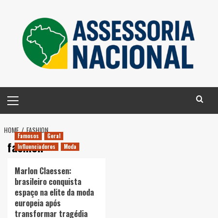
Skip
to
content
Primary
Menu
HOME
FASHION
Famosos
Geral
fashion
Influenciadores
Moda
Marlon Claessen:
brasileiro conquista
espaço na elite da moda
europeia após
transformar tragédia