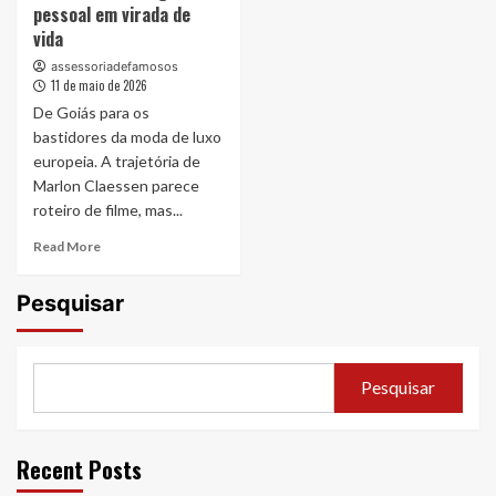
pessoal em virada de
vida
assessoriadefamosos
11 de maio de 2026
De Goiás para os
bastidores da moda de luxo
europeia. A trajetória de
Marlon Claessen parece
roteiro de filme, mas...
Read
Read More
more
about
Pesquisar
Marlon
Claessen:
brasileiro
conquista
Pesquisar
espaço
na
elite
da
Recent Posts
moda
europeia