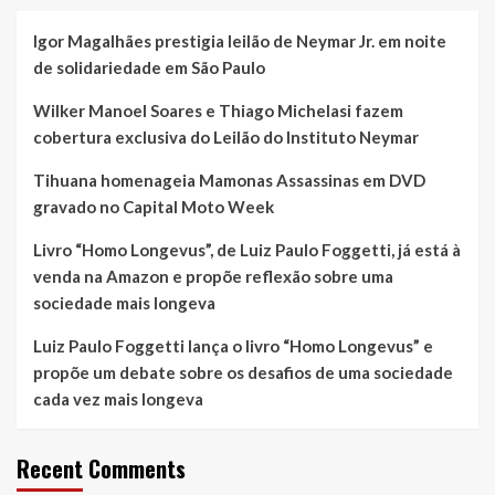
após
Igor Magalhães prestigia leilão de Neymar Jr. em noite
transformar
tragédia
de solidariedade em São Paulo
pessoal
em
Wilker Manoel Soares e Thiago Michelasi fazem
virada
cobertura exclusiva do Leilão do Instituto Neymar
de
vida
Tihuana homenageia Mamonas Assassinas em DVD
gravado no Capital Moto Week
Livro “Homo Longevus”, de Luiz Paulo Foggetti, já está à
venda na Amazon e propõe reflexão sobre uma
sociedade mais longeva
Luiz Paulo Foggetti lança o livro “Homo Longevus” e
propõe um debate sobre os desafios de uma sociedade
cada vez mais longeva
Recent Comments