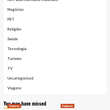
Negócios
PET
Religião
Saúde
Tecnologia
Turismo
TV
Uncategorized
Viagens
You may have missed
Famosos
Famosos