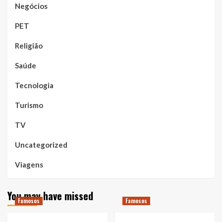
Negócios
PET
Religião
Saúde
Tecnologia
Turismo
TV
Uncategorized
Viagens
You may have missed
Famosos
Famosos