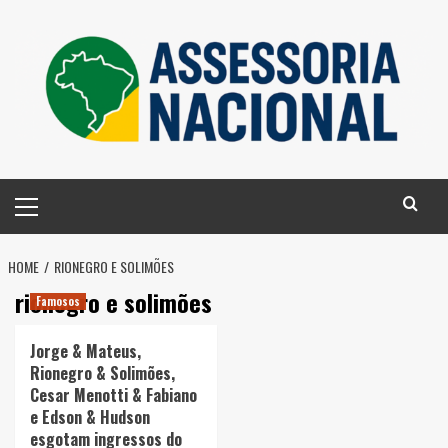
Skip
to
content
Primary
Menu
HOME
RIONEGRO E SOLIMÕES
rionegro e solimões
Famosos
Jorge & Mateus,
Rionegro & Solimões,
Cesar Menotti & Fabiano
e Edson & Hudson
esgotam ingressos do