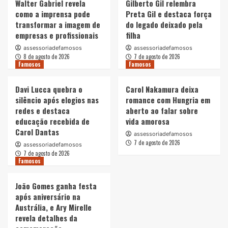
Walter Gabriel revela
Gilberto Gil relembra
como a imprensa pode
Preta Gil e destaca força
transformar a imagem de
do legado deixado pela
empresas e profissionais
filha
assessoriadefamosos
assessoriadefamosos
8 de agosto de 2026
7 de agosto de 2026
Famosos
Famosos
Davi Lucca quebra o
Carol Nakamura deixa
silêncio após elogios nas
romance com Hungria em
redes e destaca
aberto ao falar sobre
educação recebida de
vida amorosa
Carol Dantas
assessoriadefamosos
7 de agosto de 2026
assessoriadefamosos
7 de agosto de 2026
Famosos
João Gomes ganha festa
após aniversário na
Austrália, e Ary Mirelle
revela detalhes da