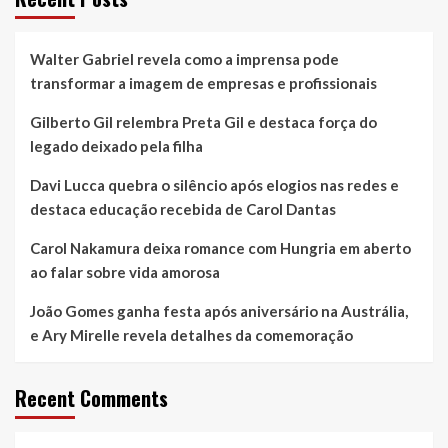
&
Fabiano
e
Walter Gabriel revela como a imprensa pode
Edson
&
transformar a imagem de empresas e profissionais
Hudson
esgotam
Gilberto Gil relembra Preta Gil e destaca força do
ingressos
legado deixado pela filha
do
Palco
Davi Lucca quebra o silêncio após elogios nas redes e
Estádio,
destaca educação recebida de Carol Dantas
no
último
Carol Nakamura deixa romance com Hungria em aberto
sábado
da
ao falar sobre vida amorosa
Festa
do
João Gomes ganha festa após aniversário na Austrália,
Peão
e Ary Mirelle revela detalhes da comemoração
de
Barretos
Recent Comments