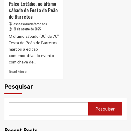
Palco Estádio, no último
sábado da Festa do Peão
de Barretos
assessoriadefamosos
31 de agosto de 2025
O último sábado (30) da 70ª
Festa do Peão de Barretos
marcou a edição
comemorativa do evento
com chave de...
Read
Read More
more
about
Pesquisar
Jorge
&
Mateus,
Rionegro
Pesquisar
&
Solimões,
Cesar
Menotti
Recent Posts