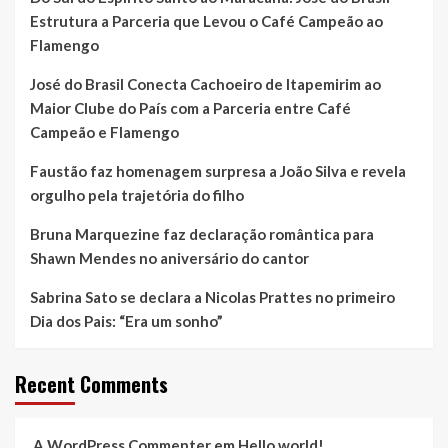
sucessório.
tecnologia
Estrutura a Parceria que Levou o Café Campeão ao
e
inovação
Flamengo
para
empresários.
José do Brasil Conecta Cachoeiro de Itapemirim ao
Maior Clube do País com a Parceria entre Café
Campeão e Flamengo
Faustão faz homenagem surpresa a João Silva e revela
orgulho pela trajetória do filho
Bruna Marquezine faz declaração romântica para
Shawn Mendes no aniversário do cantor
Sabrina Sato se declara a Nicolas Prattes no primeiro
Dia dos Pais: “Era um sonho”
Recent Comments
A WordPress Commenter
em
Hello world!