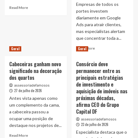
Empresas de todos os
Brasil
Read
Read More
portes investem
2026
more
diariamente em Google
about
Bianca
Ads para atrair clientes,
inicia
mas especialistas alertam
uma
que concentrar toda a...
nova
Read
fase
Read More
Geral
Geral
more
da
about
carreira
Cabeceiras ganham novo
Consórcio deve
“Só
ao
significado na decoração
permanecer entre as
anúncio
assinar
dos quartos
principais estratégias
não
com
sustenta
a
de investimento e
assessoriadefamosos
uma
PP
aquisição de imóveis nas
27 de julho de 2026
empresa
Hits
próximas décadas,
Antes vista apenas como
no
e
afirma CEO do Grupo
um complemento da cama,
Google”
integrar
Capital DF
a cabeceira passou a
Consultor
projeto
e
de
ocupar uma posição de
assessoriadefamosos
Google
Patrick
23 de julho de 2026
destaque nos projetos de...
Partner
Abrahão
Especialista destaca que o
Read
certificado,
Read More