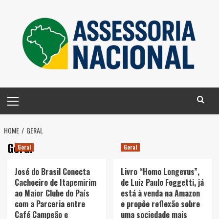
Skip
to
content
Primary
Menu
HOME
GERAL
Geral
Geral
Geral
José do Brasil Conecta
Livro “Homo Longevus”,
Cachoeiro de Itapemirim
de Luiz Paulo Foggetti, já
ao Maior Clube do País
está à venda na Amazon
com a Parceria entre
e propõe reflexão sobre
Café Campeão e
uma sociedade mais