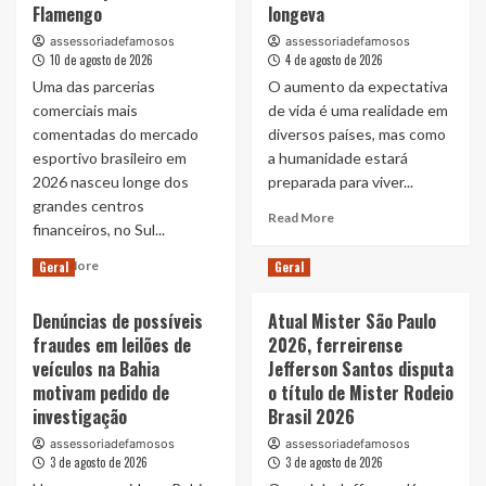
Flamengo
longeva
assessoriadefamosos
assessoriadefamosos
10 de agosto de 2026
4 de agosto de 2026
Uma das parcerias
O aumento da expectativa
comerciais mais
de vida é uma realidade em
comentadas do mercado
diversos países, mas como
esportivo brasileiro em
a humanidade estará
2026 nasceu longe dos
preparada para viver...
grandes centros
Read
Read More
financeiros, no Sul...
more
about
Read
Read More
Geral
Geral
Livro
more
“Homo
about
Denúncias de possíveis
Atual Mister São Paulo
Longevus”,
José
de
fraudes em leilões de
2026, ferreirense
do
Luiz
veículos na Bahia
Jefferson Santos disputa
Brasil
Paulo
Conecta
motivam pedido de
o título de Mister Rodeio
Foggetti,
Cachoeiro
investigação
Brasil 2026
já
de
está
assessoriadefamosos
assessoriadefamosos
Itapemirim
3 de agosto de 2026
3 de agosto de 2026
à
ao
venda