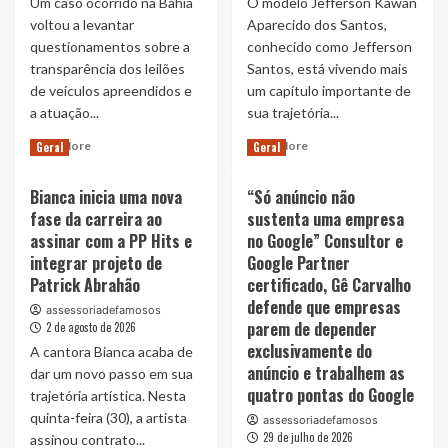
Um caso ocorrido na Bahia
O modelo Jefferson Kawan
Maior
na
Clube
voltou a levantar
Aparecido dos Santos,
Amazon
do
questionamentos sobre a
conhecido como Jefferson
e
País
transparência dos leilões
Santos, está vivendo mais
propõe
com
de veículos apreendidos e
um capítulo importante de
reflexão
a
sobre
a atuação...
sua trajetória...
Parceria
uma
entre
Read
Read
Read More
Read More
Geral
Geral
sociedade
Café
more
more
mais
Campeão
about
about
longeva
Bianca inicia uma nova
e
“Só anúncio não
Denúncias
Atual
Flamengo
fase da carreira ao
sustenta uma empresa
de
Mister
assinar com a PP Hits e
no Google” Consultor e
possíveis
São
fraudes
Paulo
integrar projeto de
Google Partner
em
2026,
Patrick Abrahão
certificado, Gê Carvalho
leilões
ferreirense
defende que empresas
assessoriadefamosos
de
Jefferson
parem de depender
2 de agosto de 2026
veículos
Santos
exclusivamente do
A cantora Bianca acaba de
na
disputa
anúncio e trabalhem as
Bahia
o
dar um novo passo em sua
motivam
título
quatro pontas do Google
trajetória artística. Nesta
pedido
de
quinta-feira (30), a artista
assessoriadefamosos
de
Mister
29 de julho de 2026
assinou contrato...
investigação
Rodeio