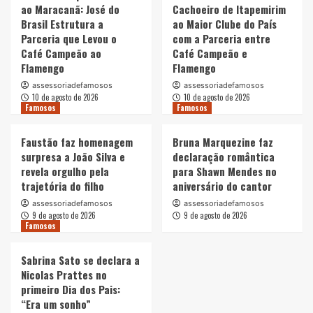
ao Maracanã: José do
Cachoeiro de Itapemirim
Brasil Estrutura a
ao Maior Clube do País
Parceria que Levou o
com a Parceria entre
Café Campeão ao
Café Campeão e
Flamengo
Flamengo
assessoriadefamosos
assessoriadefamosos
10 de agosto de 2026
10 de agosto de 2026
Famosos
Famosos
Faustão faz homenagem
Bruna Marquezine faz
surpresa a João Silva e
declaração romântica
revela orgulho pela
para Shawn Mendes no
trajetória do filho
aniversário do cantor
assessoriadefamosos
assessoriadefamosos
9 de agosto de 2026
9 de agosto de 2026
Famosos
Sabrina Sato se declara a
Nicolas Prattes no
primeiro Dia dos Pais:
“Era um sonho”