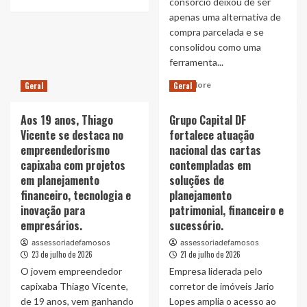
consórcio deixou de ser
more
Gê
apenas uma alternativa de
about
Carvalho
Cabeceiras
compra parcelada e se
defende
ganham
que
consolidou como uma
novo
empresas
ferramenta...
significado
parem
Read
na
Read More
de
Geral
Geral
more
decoração
depender
about
dos
exclusivamente
Aos 19 anos, Thiago
Grupo Capital DF
Consórcio
quartos
do
Vicente se destaca no
fortalece atuação
deve
anúncio
empreendedorismo
nacional das cartas
permanecer
e
entre
capixaba com projetos
contempladas em
trabalhem
as
as
em planejamento
soluções de
principais
quatro
financeiro, tecnologia e
planejamento
estratégias
pontas
inovação para
patrimonial, financeiro e
de
do
empresários.
sucessório.
investimento
Google
e
assessoriadefamosos
assessoriadefamosos
aquisição
23 de julho de 2026
21 de julho de 2026
de
O jovem empreendedor
Empresa liderada pelo
imóveis
capixaba Thiago Vicente,
corretor de imóveis Jario
nas
de 19 anos, vem ganhando
Lopes amplia o acesso ao
próximas