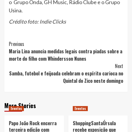
o Grupo Onda, GH Music, Rádio Clube e o Grupo
Usina.
Crédito foto: Indie Clicks
Post
Previous
Maria Lina anuncia medidas legais contra piadas sobre a
Navigation
morte do filho com Whindersson Nunes
Next
Samba, futebol e feijoada celebram o espírito carioca no
Quintal do Zico neste domingo
More Stories
Eventos
Eventos
Papo João Rock encerra
ShoppingSantaÚrsula
terceira edição com
recebe exposição que