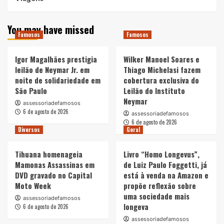
You may have missed
Famosos
Famosos
Igor Magalhães prestigia
Wilker Manoel Soares e
leilão de Neymar Jr. em
Thiago Michelasi fazem
noite de solidariedade em
cobertura exclusiva do
São Paulo
Leilão do Instituto
Neymar
assessoriadefamosos
6 de agosto de 2026
assessoriadefamosos
6 de agosto de 2026
Diversos
Geral
Tihuana homenageia
Livro “Homo Longevus”,
Mamonas Assassinas em
de Luiz Paulo Foggetti, já
DVD gravado no Capital
está à venda na Amazon e
Moto Week
propõe reflexão sobre
uma sociedade mais
assessoriadefamosos
longeva
6 de agosto de 2026
assessoriadefamosos