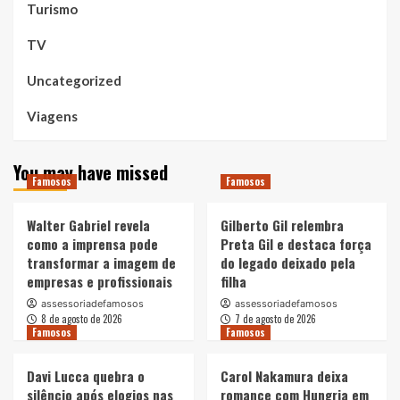
Turismo
TV
Uncategorized
Viagens
You may have missed
Famosos
Famosos
Walter Gabriel revela
Gilberto Gil relembra
como a imprensa pode
Preta Gil e destaca força
transformar a imagem de
do legado deixado pela
empresas e profissionais
filha
assessoriadefamosos
assessoriadefamosos
8 de agosto de 2026
7 de agosto de 2026
Famosos
Famosos
Davi Lucca quebra o
Carol Nakamura deixa
silêncio após elogios nas
romance com Hungria em