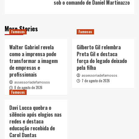
sob o comando de Daniel Martinazzo
More Stories
Famosos
Famosos
Walter Gabriel revela
Gilberto Gil relembra
como a imprensa pode
Preta Gil e destaca
transformar a imagem
força do legado deixado
de empresas e
pela filha
profissionais
assessoriadefamosos
7 de agosto de 2026
assessoriadefamosos
8 de agosto de 2026
Famosos
Davi Lucca quebra o
silêncio após elogios nas
redes e destaca
educação recebida de
Carol Dantas