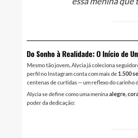
essa menina que t
Do Sonho à Realidade: O Início de U
Mesmo tão jovem, Alycia já coleciona seguidor
perfil no Instagram conta com mais de
1.500 s
centenas de curtidas — um reflexo do carinho do
Alycia se define como uma menina
alegre, cor
poder da dedicação: