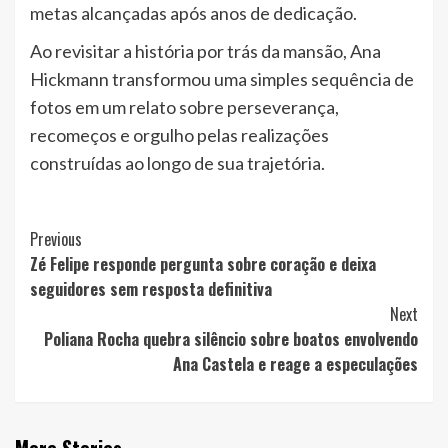
metas alcançadas após anos de dedicação.
Ao revisitar a história por trás da mansão, Ana
Hickmann transformou uma simples sequência de
fotos em um relato sobre perseverança,
recomeços e orgulho pelas realizações
construídas ao longo de sua trajetória.
Post
Previous
Zé Felipe responde pergunta sobre coração e deixa
Navigation
seguidores sem resposta definitiva
Next
Poliana Rocha quebra silêncio sobre boatos envolvendo
Ana Castela e reage a especulações