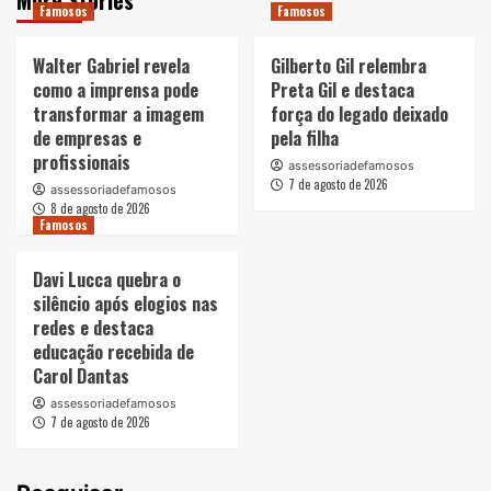
More Stories
Famosos
Famosos
Walter Gabriel revela
Gilberto Gil relembra
como a imprensa pode
Preta Gil e destaca
transformar a imagem
força do legado deixado
de empresas e
pela filha
profissionais
assessoriadefamosos
7 de agosto de 2026
assessoriadefamosos
8 de agosto de 2026
Famosos
Davi Lucca quebra o
silêncio após elogios nas
redes e destaca
educação recebida de
Carol Dantas
assessoriadefamosos
7 de agosto de 2026