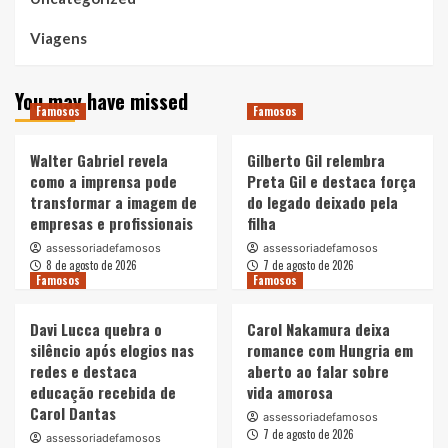
Viagens
You may have missed
Famosos
Famosos
Walter Gabriel revela
Gilberto Gil relembra
como a imprensa pode
Preta Gil e destaca força
transformar a imagem de
do legado deixado pela
empresas e profissionais
filha
assessoriadefamosos
assessoriadefamosos
8 de agosto de 2026
7 de agosto de 2026
Famosos
Famosos
Davi Lucca quebra o
Carol Nakamura deixa
silêncio após elogios nas
romance com Hungria em
redes e destaca
aberto ao falar sobre
educação recebida de
vida amorosa
Carol Dantas
assessoriadefamosos
7 de agosto de 2026
assessoriadefamosos