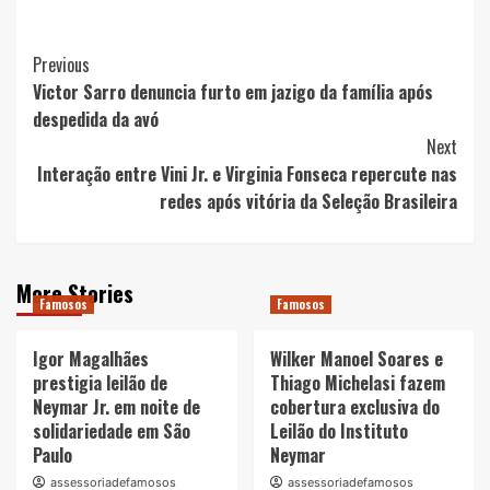
Post
Previous
Victor Sarro denuncia furto em jazigo da família após
Navigation
despedida da avó
Next
Interação entre Vini Jr. e Virginia Fonseca repercute nas
redes após vitória da Seleção Brasileira
More Stories
Famosos
Famosos
Igor Magalhães
Wilker Manoel Soares e
prestigia leilão de
Thiago Michelasi fazem
Neymar Jr. em noite de
cobertura exclusiva do
solidariedade em São
Leilão do Instituto
Paulo
Neymar
assessoriadefamosos
assessoriadefamosos