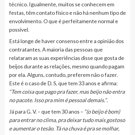
técnico. Igualmente, muitos se conhecem em
festas, têm contato físico e não há nenhum tipo de
envolvimento. O que é perfeitamente normal e
possível.
Está longe de haver consenso entre a opinião dos
contratantes. A maioria das pessoas que
relataram as suas experiências disse que gosta de
beijos durante as relações, mesmo quando pagam
por ela. Alguns, contudo, preferem não o fazer.
Este é o caso de D. S, que tem 33 anos e afirma:
“Tem coisa que pago pra fazer, mas beijo não entra
no pacote. Isso pra mim é pessoal demais.”
.
Já para G. V. – que tem 30 anos –
“(o beijo é bom)
para entrar no clima, pra deixar tudo mais gostoso
e aumentar o tesão. Tá na chuva é pra se molhar,