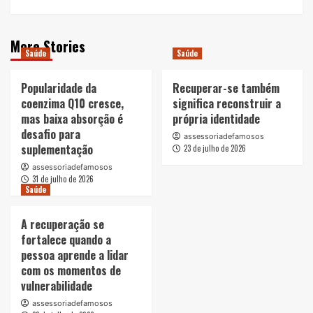
More Stories
Saúde
Saúde
Popularidade da
Recuperar-se também
coenzima Q10 cresce,
significa reconstruir a
mas baixa absorção é
própria identidade
desafio para
assessoriadefamosos
suplementação
23 de julho de 2026
assessoriadefamosos
31 de julho de 2026
Saúde
A recuperação se
fortalece quando a
pessoa aprende a lidar
com os momentos de
vulnerabilidade
assessoriadefamosos