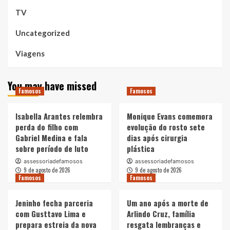
TV
Uncategorized
Viagens
You may have missed
Famosos
Famosos
Isabella Arantes relembra
Monique Evans comemora
perda do filho com
evolução do rosto sete
Gabriel Medina e fala
dias após cirurgia
sobre período de luto
plástica
assessoriadefamosos
assessoriadefamosos
9 de agosto de 2026
9 de agosto de 2026
Famosos
Famosos
Jeninho fecha parceria
Um ano após a morte de
com Gusttavo Lima e
Arlindo Cruz, família
prepara estreia da nova
resgata lembranças e