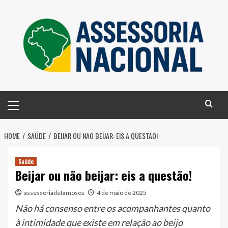
Skip
to
content
Primary
Menu
HOME
SAÚDE
BEIJAR OU NÃO BEIJAR: EIS A QUESTÃO!
Saúde
Beijar ou não beijar: eis a questão!
assessoriadefamosos
4 de maio de 2025
Não há consenso entre os acompanhantes quanto
à intimidade que existe em relação ao beijo