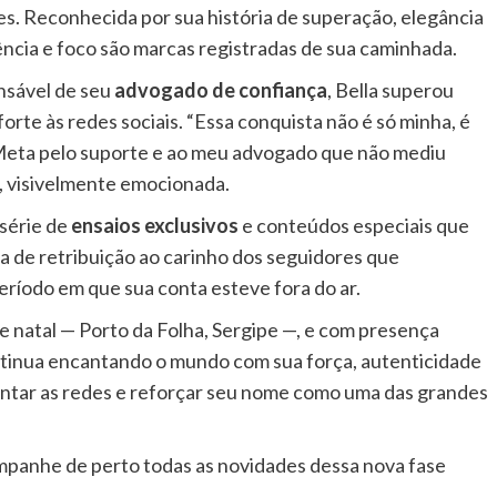
es. Reconhecida por sua história de superação, elegância
iência e foco são marcas registradas de sua caminhada.
ansável de seu
advogado de confiança
, Bella superou
forte às redes sociais. “Essa conquista não é só minha, é
Meta pelo suporte e ao meu advogado que não mediu
a, visivelmente emocionada.
 série de
ensaios exclusivos
e conteúdos especiais que
a de retribuição ao carinho dos seguidores que
íodo em que sua conta esteve fora do ar.
 natal — Porto da Folha, Sergipe —, e com presença
ntinua encantando o mundo com sua força, autenticidade
tar as redes e reforçar seu nome como uma das grandes
panhe de perto todas as novidades dessa nova fase