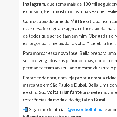
Instagram
, que soma mais de 130 mil seguidor
e carisma, Bella mostra mais uma vez que resil
Com o apoio do time do
Meta
e o trabalho inc
esse desafio digital e agora retorna ainda mais 
de todos que acreditam em mim. Obrigada ao 
esforços para me ajudar a voltar”, celebra Bell
Para marcar essa nova fase, Bella prepara uma
serão divulgados nos próximos dias, como form
permaneceram ao seu lado mesmo durante o per
Empreendedora, com loja própria em sua cidade
marcante em São Paulo e Dubai, Bella Lima co
e estilo. Sua
volta triunfante
promete movimen
referências da moda e do digital no Brasil.
Siga o perfil oficial:
@eusoubellalima
e acom
brilhante na carreira da musa.