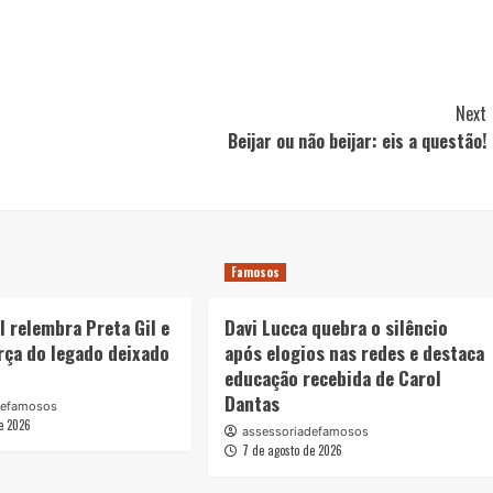
Next
Beijar ou não beijar: eis a questão!
Famosos
l relembra Preta Gil e
Davi Lucca quebra o silêncio
rça do legado deixado
após elogios nas redes e destaca
educação recebida de Carol
Dantas
defamosos
e 2026
assessoriadefamosos
7 de agosto de 2026