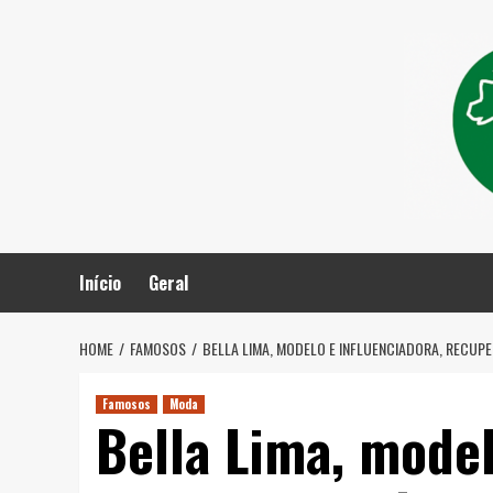
Skip
to
content
Início
Geral
HOME
FAMOSOS
BELLA LIMA, MODELO E INFLUENCIADORA, RECUP
Famosos
Moda
Bella Lima, model