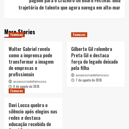
pagode para o Cruzeiro On Board Festival: uma
trajetória de talento que agora navega em alto-mar
More Stories
Famosos
Famosos
Walter Gabriel revela
Gilberto Gil relembra
como a imprensa pode
Preta Gil e destaca
transformar a imagem
força do legado deixado
de empresas e
pela filha
profissionais
assessoriadefamosos
7 de agosto de 2026
assessoriadefamosos
8 de agosto de 2026
Famosos
Davi Lucca quebra o
silêncio após elogios nas
redes e destaca
educação recebida de