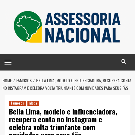
Skip
to
content
Primary
Menu
HOME
FAMOSOS
BELLA LIMA, MODELO E INFLUENCIADORA, RECUPERA CONTA
NO INSTAGRAM E CELEBRA VOLTA TRIUNFANTE COM NOVIDADES PARA SEUS FÃS
Famosos
Moda
Bella Lima, modelo e influenciadora,
recupera conta no Instagram e
celebra volta triunfante com
novidades para seus fãs