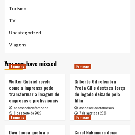
Turismo
TV
Uncategorized
Viagens
You may have missed
Famosos
Famosos
Walter Gabriel revela
Gilberto Gil relembra
como a imprensa pode
Preta Gil e destaca força
transformar a imagem de
do legado deixado pela
empresas e profissionais
filha
assessoriadefamosos
assessoriadefamosos
8 de agosto de 2026
7 de agosto de 2026
Famosos
Famosos
Davi Lucca quebra o
Carol Nakamura deixa