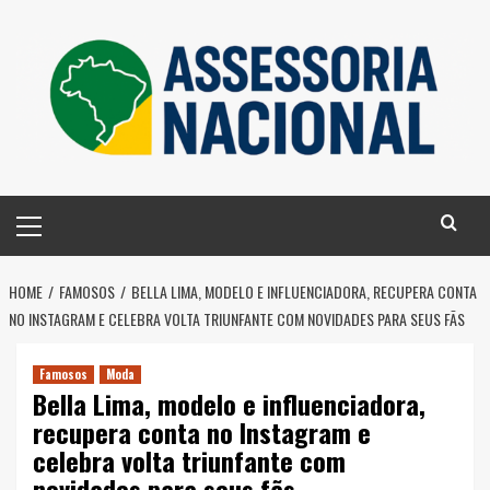
Skip
to
content
Primary
Menu
HOME
FAMOSOS
BELLA LIMA, MODELO E INFLUENCIADORA, RECUPERA CONTA
NO INSTAGRAM E CELEBRA VOLTA TRIUNFANTE COM NOVIDADES PARA SEUS FÃS
Famosos
Moda
Bella Lima, modelo e influenciadora,
recupera conta no Instagram e
celebra volta triunfante com
novidades para seus fãs