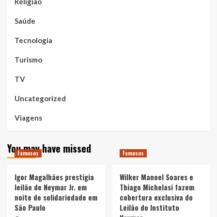
Religião
Saúde
Tecnologia
Turismo
TV
Uncategorized
Viagens
You may have missed
Famosos
Famosos
Igor Magalhães prestigia
Wilker Manoel Soares e
leilão de Neymar Jr. em
Thiago Michelasi fazem
noite de solidariedade em
cobertura exclusiva do
São Paulo
Leilão do Instituto