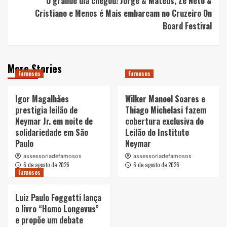
O grande dia chegou! Jorge & Mateus, Zé Neto &
Cristiano e Menos é Mais embarcam no Cruzeiro On
Board Festival
More Stories
Famosos
Famosos
Igor Magalhães
Wilker Manoel Soares e
prestigia leilão de
Thiago Michelasi fazem
Neymar Jr. em noite de
cobertura exclusiva do
solidariedade em São
Leilão do Instituto
Paulo
Neymar
assessoriadefamosos
assessoriadefamosos
6 de agosto de 2026
6 de agosto de 2026
Famosos
Luiz Paulo Foggetti lança
o livro “Homo Longevus”
e propõe um debate