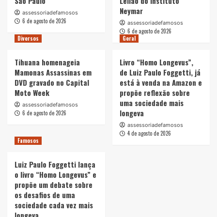
São Paulo
Leilão do Instituto
Neymar
assessoriadefamosos
6 de agosto de 2026
assessoriadefamosos
6 de agosto de 2026
Diversos
Geral
Tihuana homenageia
Livro “Homo Longevus”,
Mamonas Assassinas em
de Luiz Paulo Foggetti, já
DVD gravado no Capital
está à venda na Amazon e
Moto Week
propõe reflexão sobre
uma sociedade mais
assessoriadefamosos
longeva
6 de agosto de 2026
assessoriadefamosos
4 de agosto de 2026
Famosos
Luiz Paulo Foggetti lança
o livro “Homo Longevus” e
propõe um debate sobre
os desafios de uma
sociedade cada vez mais
longeva