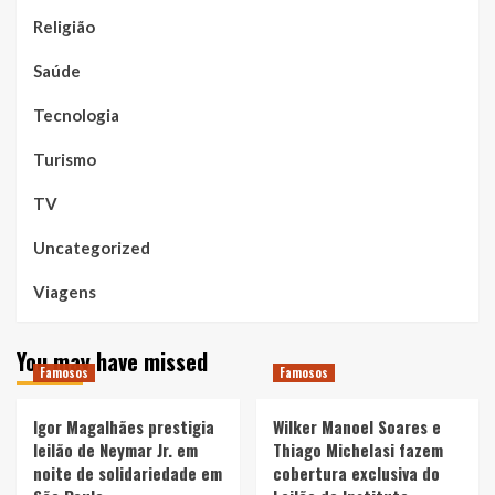
Religião
Saúde
Tecnologia
Turismo
TV
Uncategorized
Viagens
You may have missed
Famosos
Famosos
Igor Magalhães prestigia
Wilker Manoel Soares e
leilão de Neymar Jr. em
Thiago Michelasi fazem
noite de solidariedade em
cobertura exclusiva do