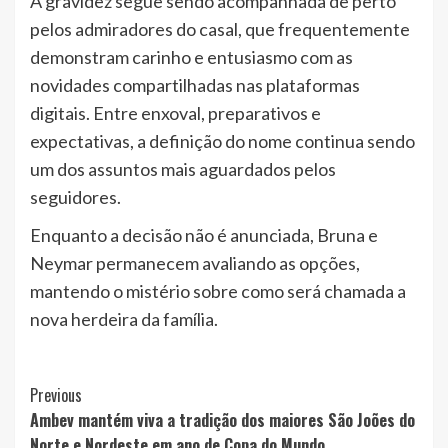
A gravidez segue sendo acompanhada de perto
pelos admiradores do casal, que frequentemente
demonstram carinho e entusiasmo com as
novidades compartilhadas nas plataformas
digitais. Entre enxoval, preparativos e
expectativas, a definição do nome continua sendo
um dos assuntos mais aguardados pelos
seguidores.
Enquanto a decisão não é anunciada, Bruna e
Neymar permanecem avaliando as opções,
mantendo o mistério sobre como será chamada a
nova herdeira da família.
Post
Previous
Ambev mantém viva a tradição dos maiores São Joões do
Navigation
Norte e Nordeste em ano de Copa do Mundo