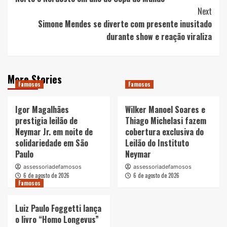
Next
Simone Mendes se diverte com presente inusitado
durante show e reação viraliza
More Stories
Famosos
Famosos
Igor Magalhães
Wilker Manoel Soares e
prestigia leilão de
Thiago Michelasi fazem
Neymar Jr. em noite de
cobertura exclusiva do
solidariedade em São
Leilão do Instituto
Paulo
Neymar
assessoriadefamosos
assessoriadefamosos
6 de agosto de 2026
6 de agosto de 2026
Famosos
Luiz Paulo Foggetti lança
o livro “Homo Longevus”