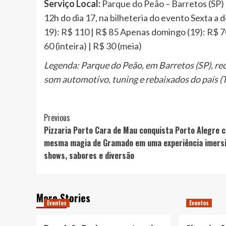
Serviço
Local:
Parque do Peão – Barretos (SP)
12h do dia 17, na bilheteria do evento Sexta a
19): R$ 110 | R$ 85 Apenas domingo (19): R$ 7
60 (inteira) | R$ 30 (meia)
Legenda: Parque do Peão, em Barretos (SP), re
som automotivo, tuning e rebaixados do país (
Post
Previous
Pizzaria Porto Cara de Mau conquista Porto Alegre 
Navigation
mesma magia de Gramado em uma experiência imersi
shows, sabores e diversão
More Stories
Eventos
Eventos