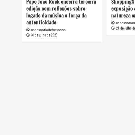
Papo João Rock encerra terceira
ShoppingS
edição com reflexões sobre
exposição 
legado da música e força da
natureza e
autenticidade
assessoria
27 de julho d
assessoriadefamosos
31 de julho de 2026