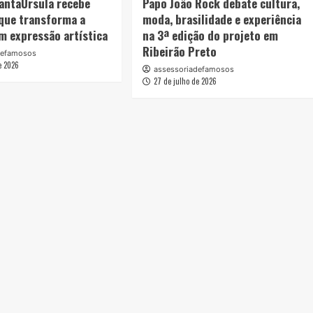
antaÚrsula recebe
Papo João Rock debate cultura,
que transforma a
moda, brasilidade e experiência
m expressão artística
na 3ª edição do projeto em
Ribeirão Preto
defamosos
e 2026
assessoriadefamosos
27 de julho de 2026