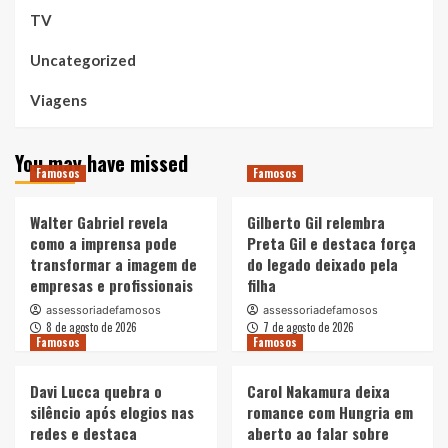
TV
Uncategorized
Viagens
You may have missed
Famosos
Famosos
Walter Gabriel revela
Gilberto Gil relembra
como a imprensa pode
Preta Gil e destaca força
transformar a imagem de
do legado deixado pela
empresas e profissionais
filha
assessoriadefamosos
assessoriadefamosos
8 de agosto de 2026
7 de agosto de 2026
Famosos
Famosos
Davi Lucca quebra o
Carol Nakamura deixa
silêncio após elogios nas
romance com Hungria em
redes e destaca
aberto ao falar sobre