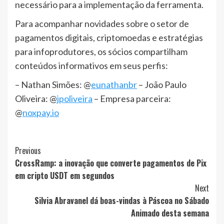
necessário para a implementação da ferramenta.
Para acompanhar novidades sobre o setor de
pagamentos digitais, criptomoedas e estratégias
para infoprodutores, os sócios compartilham
conteúdos informativos em seus perfis:
– Nathan Simões: @
eunathanbr
– João Paulo
Oliveira: @
jpoliveira
– Empresa parceira:
@
noxpay.io
Post
Previous
CrossRamp: a inovação que converte pagamentos de Pix
Navigation
em cripto USDT em segundos
Next
Silvia Abravanel dá boas-vindas à Páscoa no Sábado
Animado desta semana