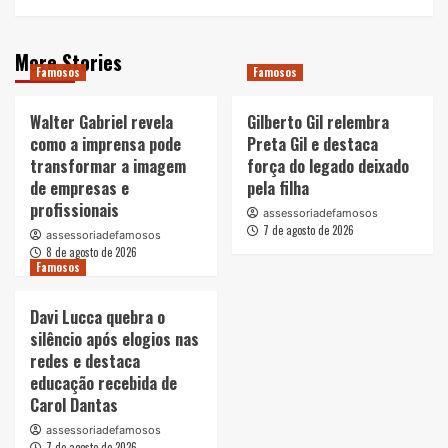
More Stories
Famosos
Famosos
Walter Gabriel revela
Gilberto Gil relembra
como a imprensa pode
Preta Gil e destaca
transformar a imagem
força do legado deixado
de empresas e
pela filha
profissionais
assessoriadefamosos
7 de agosto de 2026
assessoriadefamosos
8 de agosto de 2026
Famosos
Davi Lucca quebra o
silêncio após elogios nas
redes e destaca
educação recebida de
Carol Dantas
assessoriadefamosos
7 de agosto de 2026