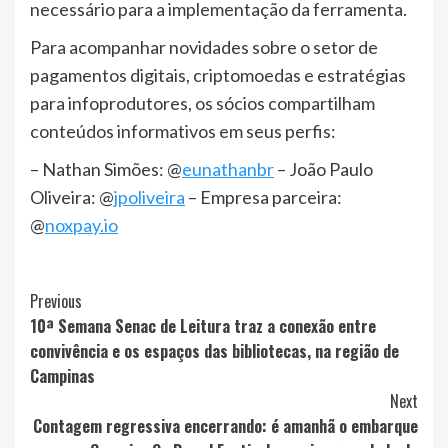
necessário para a implementação da ferramenta.
Para acompanhar novidades sobre o setor de
pagamentos digitais, criptomoedas e estratégias
para infoprodutores, os sócios compartilham
conteúdos informativos em seus perfis:
– Nathan Simões: @
eunathanbr
– João Paulo
Oliveira: @
jpoliveira
– Empresa parceira:
@
noxpay.io
Post
Previous
10ª Semana Senac de Leitura traz a conexão entre
Navigation
convivência e os espaços das bibliotecas, na região de
Campinas
Next
Contagem regressiva encerrando: é amanhã o embarque