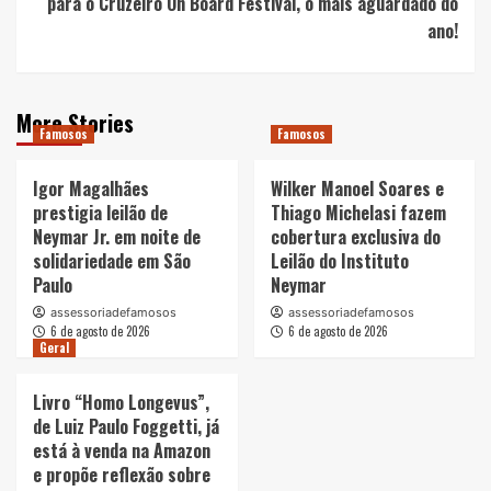
para o Cruzeiro On Board Festival, o mais aguardado do
ano!
More Stories
Famosos
Famosos
Igor Magalhães
Wilker Manoel Soares e
prestigia leilão de
Thiago Michelasi fazem
Neymar Jr. em noite de
cobertura exclusiva do
solidariedade em São
Leilão do Instituto
Paulo
Neymar
assessoriadefamosos
assessoriadefamosos
6 de agosto de 2026
6 de agosto de 2026
Geral
Livro “Homo Longevus”,
de Luiz Paulo Foggetti, já
está à venda na Amazon
e propõe reflexão sobre