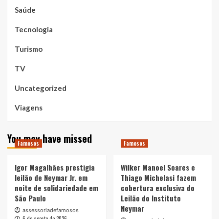
Saúde
Tecnologia
Turismo
TV
Uncategorized
Viagens
You may have missed
Famosos
Famosos
Igor Magalhães prestigia
Wilker Manoel Soares e
leilão de Neymar Jr. em
Thiago Michelasi fazem
noite de solidariedade em
cobertura exclusiva do
São Paulo
Leilão do Instituto
Neymar
assessoriadefamosos
6 de agosto de 2026