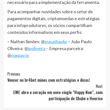
necessário para a implementação da ferramenta.
Para acompanhar novidades sobre o setor de
pagamentos digitais, criptomoedas e estratégias
para infoprodutores, os sócios compartilham
conteúdos informativos em seus perfis:
– Nathan Simões: @
eunathanbr
– João Paulo
Oliveira: @
jpoliveira
– Empresa parceira:
@
noxpay.io
Post
Previous
Vencer no br4bet mines com estratégias e dicas!
Navigation
Next
EME abre o coração em novo single “Happy Now”, com
participação de Ghabe e Henrico