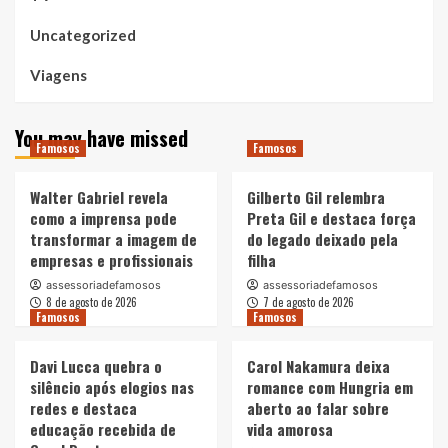
Uncategorized
Viagens
You may have missed
Famosos
Famosos
Walter Gabriel revela
Gilberto Gil relembra
como a imprensa pode
Preta Gil e destaca força
transformar a imagem de
do legado deixado pela
empresas e profissionais
filha
assessoriadefamosos
assessoriadefamosos
8 de agosto de 2026
7 de agosto de 2026
Famosos
Famosos
Davi Lucca quebra o
Carol Nakamura deixa
silêncio após elogios nas
romance com Hungria em
redes e destaca
aberto ao falar sobre
educação recebida de
vida amorosa