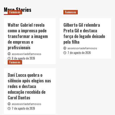
More Stories
Famosos
Famosos
Walter Gabriel revela
Gilberto Gil relembra
como a imprensa pode
Preta Gil e destaca
transformar a imagem
força do legado deixado
de empresas e
pela filha
profissionais
assessoriadefamosos
7 de agosto de 2026
assessoriadefamosos
8 de agosto de 2026
Famosos
Davi Lucca quebra o
silêncio após elogios nas
redes e destaca
educação recebida de
Carol Dantas
assessoriadefamosos
7 de agosto de 2026