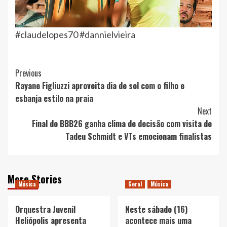
#claudelopes70 #dannielvieira
Post
Previous
Rayane Figliuzzi aproveita dia de sol com o filho e
Navigation
esbanja estilo na praia
Next
Final do BBB26 ganha clima de decisão com visita de
Tadeu Schmidt e VTs emocionam finalistas
More Stories
Música
Geral
Música
Orquestra Juvenil
Neste sábado (16)
Heliópolis apresenta
acontece mais uma