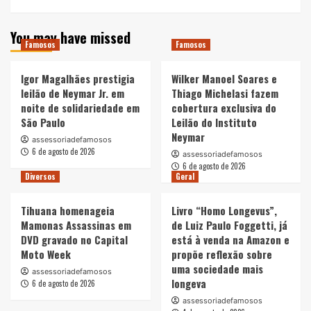
You may have missed
Famosos
Famosos
Igor Magalhães prestigia
Wilker Manoel Soares e
leilão de Neymar Jr. em
Thiago Michelasi fazem
noite de solidariedade em
cobertura exclusiva do
São Paulo
Leilão do Instituto
Neymar
assessoriadefamosos
6 de agosto de 2026
assessoriadefamosos
6 de agosto de 2026
Diversos
Geral
Tihuana homenageia
Livro “Homo Longevus”,
Mamonas Assassinas em
de Luiz Paulo Foggetti, já
DVD gravado no Capital
está à venda na Amazon e
Moto Week
propõe reflexão sobre
uma sociedade mais
assessoriadefamosos
longeva
6 de agosto de 2026
assessoriadefamosos