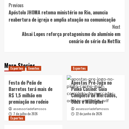
Post
Previous
Apóstolo JHOMA retoma ministério no Rio, anuncia
Navigation
reabertura de igreja e amplia atuação na comunicação
Next
Absai Lopes reforça protagonismo do alumínio em
cenário de série da Netflix
More Stories
Esportes
Eventos
Esportes
Festa do Peão de
Apostas Pré-Jogo no
Barretos terá mais de
Pinko Casino: Guia
R$ 1,5 milhão em
Completo de Mercados,
premiação no rodeio
Odds e Múltiplas
assessoriadefamosos
assessoriadefamosos
7 de julho de 2026
22 de junho de 2026
Esportes