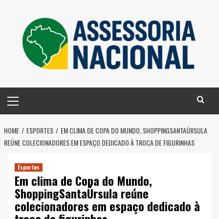
Skip
to
content
Primary
Menu
HOME
ESPORTES
EM CLIMA DE COPA DO MUNDO, SHOPPINGSANTAÚRSULA
REÚNE COLECIONADORES EM ESPAÇO DEDICADO À TROCA DE FIGURINHAS
Esportes
Em clima de Copa do Mundo,
ShoppingSantaÚrsula reúne
colecionadores em espaço dedicado à
troca de figurinhas