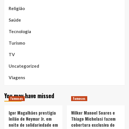
Religião
Saúde
Tecnologia
Turismo
TV
Uncategorized
Viagens
You may have missed
Famosos
Famosos
Igor Magalhães prestigia
Wilker Manoel Soares e
leilão de Neymar Jr. em
Thiago Michelasi fazem
noite de solidariedade em
cobertura exclusiva do