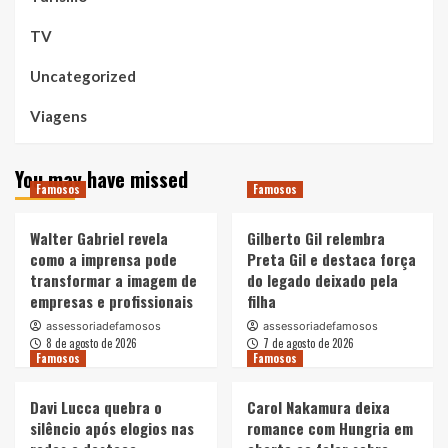
TV
Uncategorized
Viagens
You may have missed
Famosos
Famosos
Walter Gabriel revela
Gilberto Gil relembra
como a imprensa pode
Preta Gil e destaca força
transformar a imagem de
do legado deixado pela
empresas e profissionais
filha
assessoriadefamosos
assessoriadefamosos
8 de agosto de 2026
7 de agosto de 2026
Famosos
Famosos
Davi Lucca quebra o
Carol Nakamura deixa
silêncio após elogios nas
romance com Hungria em