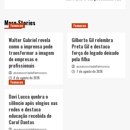
More Stories
Famosos
Famosos
Walter Gabriel revela
Gilberto Gil relembra
como a imprensa pode
Preta Gil e destaca
transformar a imagem
força do legado deixado
de empresas e
pela filha
profissionais
assessoriadefamosos
7 de agosto de 2026
assessoriadefamosos
8 de agosto de 2026
Famosos
Davi Lucca quebra o
silêncio após elogios nas
redes e destaca
educação recebida de
Carol Dantas
assessoriadefamosos