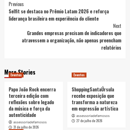
Post
Previous
Selfit se destaca no Prêmio Latam 2026 e reforça
Navigation
liderança brasileira em experiência do cliente
Next
Grandes empresas precisam de indicadores que
atravessem a organização, não apenas preencham
relatórios
More Stories
Eventos
Eventos
Papo João Rock encerra
ShoppingSantaÚrsula
terceira edição com
recebe exposição que
reflexões sobre legado
transforma a natureza
da música e força da
em expressão artística
autenticidade
assessoriadefamosos
27 de julho de 2026
assessoriadefamosos
31 de julho de 2026