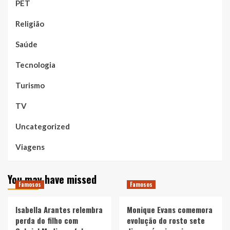
PET
Religião
Saúde
Tecnologia
Turismo
TV
Uncategorized
Viagens
You may have missed
Famosos
Famosos
Isabella Arantes relembra
Monique Evans comemora
perda do filho com
evolução do rosto sete