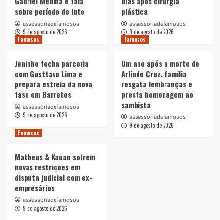
Gabriel Medina e fala
dias após cirurgia
sobre período de luto
plástica
assessoriadefamosos
assessoriadefamosos
9 de agosto de 2026
9 de agosto de 2026
Famosos
Famosos
Jeninho fecha parceria
Um ano após a morte de
com Gusttavo Lima e
Arlindo Cruz, família
prepara estreia da nova
resgata lembranças e
fase em Barretos
presta homenagem ao
sambista
assessoriadefamosos
9 de agosto de 2026
assessoriadefamosos
9 de agosto de 2026
Famosos
Matheus & Kauan sofrem
novas restrições em
disputa judicial com ex-
empresários
assessoriadefamosos
9 de agosto de 2026