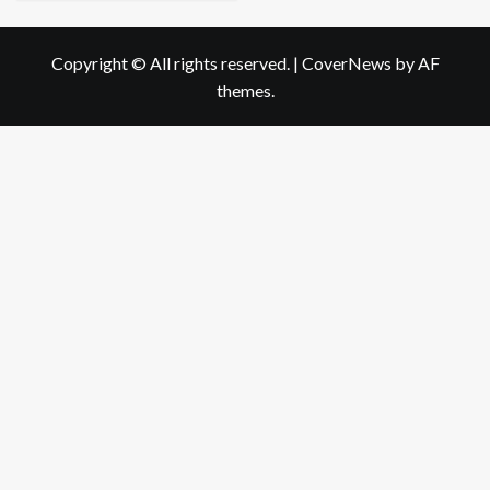
Copyright © All rights reserved.
|
CoverNews
by AF
themes.