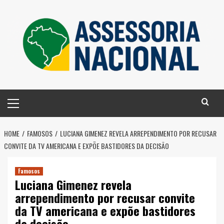
Skip
to
content
Primary
Menu
HOME
FAMOSOS
LUCIANA GIMENEZ REVELA ARREPENDIMENTO POR RECUSAR
CONVITE DA TV AMERICANA E EXPÕE BASTIDORES DA DECISÃO
Famosos
Luciana Gimenez revela
arrependimento por recusar convite
da TV americana e expõe bastidores
da decisão