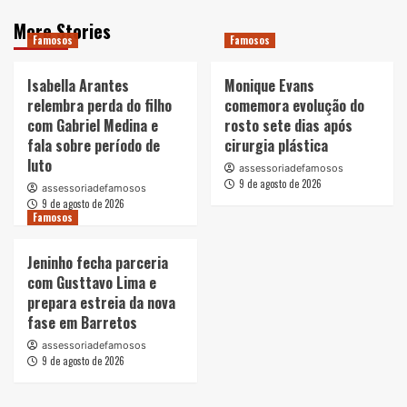
More Stories
Famosos
Famosos
Isabella Arantes
Monique Evans
relembra perda do filho
comemora evolução do
com Gabriel Medina e
rosto sete dias após
fala sobre período de
cirurgia plástica
luto
assessoriadefamosos
9 de agosto de 2026
assessoriadefamosos
9 de agosto de 2026
Famosos
Jeninho fecha parceria
com Gusttavo Lima e
prepara estreia da nova
fase em Barretos
assessoriadefamosos
9 de agosto de 2026