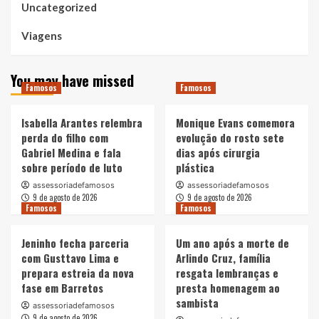
Uncategorized
Viagens
You may have missed
Famosos
Famosos
Isabella Arantes relembra
Monique Evans comemora
perda do filho com
evolução do rosto sete
Gabriel Medina e fala
dias após cirurgia
sobre período de luto
plástica
assessoriadefamosos
assessoriadefamosos
9 de agosto de 2026
9 de agosto de 2026
Famosos
Famosos
Jeninho fecha parceria
Um ano após a morte de
com Gusttavo Lima e
Arlindo Cruz, família
prepara estreia da nova
resgata lembranças e
fase em Barretos
presta homenagem ao
sambista
assessoriadefamosos
9 de agosto de 2026