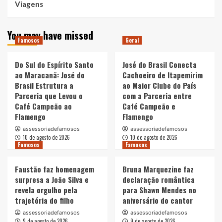
Viagens
You may have missed
Famosos
Geral
Do Sul do Espírito Santo
José do Brasil Conecta
ao Maracanã: José do
Cachoeiro de Itapemirim
Brasil Estrutura a
ao Maior Clube do País
Parceria que Levou o
com a Parceria entre
Café Campeão ao
Café Campeão e
Flamengo
Flamengo
assessoriadefamosos
assessoriadefamosos
10 de agosto de 2026
10 de agosto de 2026
Famosos
Famosos
Faustão faz homenagem
Bruna Marquezine faz
surpresa a João Silva e
declaração romântica
revela orgulho pela
para Shawn Mendes no
trajetória do filho
aniversário do cantor
assessoriadefamosos
assessoriadefamosos
9 de agosto de 2026
9 de agosto de 2026