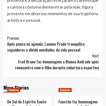
presente e a declaração reforçaram o carinho que
a cantora costuma demonstrar pela mãe, figura
presente em diversos momentos de sua trajetória
artística e pessoal.
Post
Previous
Após pausa na agenda, Lauana Prado tranquiliza
Navigation
seguidores e divide novidades da vida pessoal
Next
Fred Bruno faz homenagem a Bianca Andrade após
reencontro com o filho durante cobertura esportiva
More Stories
Famosos
Famosos
Do Sul do Espírito Santo
Faustão faz homenagem