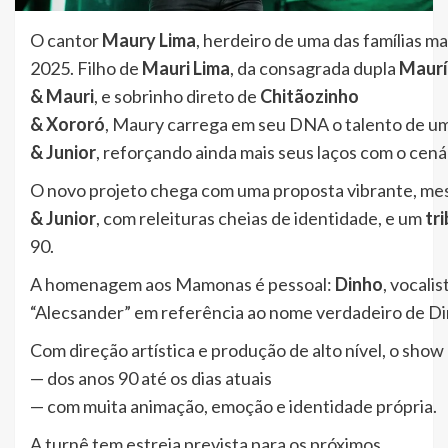
O cantor
Maury Lima
, herdeiro de uma das famílias m
2025. Filho de
Mauri Lima
, da consagrada dupla
Maurí
& Mauri
, e sobrinho direto de
Chitãozinho
& Xororó
, Maury carrega em seu DNA o talento de uma
& Junior
, reforçando ainda mais seus laços com o cenár
O novo projeto chega com uma proposta vibrante, m
& Junior
, com releituras cheias de identidade, e um
tr
90.
A homenagem aos Mamonas é pessoal:
Dinho
, vocali
“Alecsander” em referência ao nome verdadeiro de Di
Com direção artística e produção de alto nível, o sho
— dos anos 90 até os dias atuais
— com muita animação, emoção e identidade própria.
A turnê tem estreia prevista para os próximos