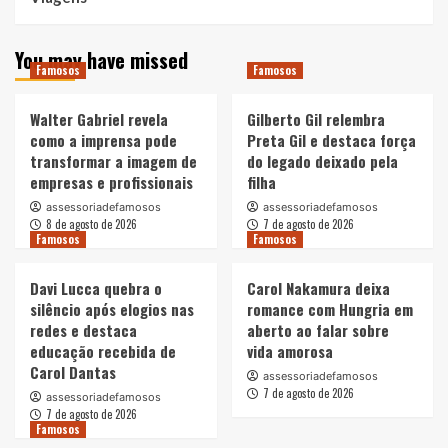
You may have missed
Famosos
Famosos
Walter Gabriel revela
Gilberto Gil relembra
como a imprensa pode
Preta Gil e destaca força
transformar a imagem de
do legado deixado pela
empresas e profissionais
filha
assessoriadefamosos
assessoriadefamosos
8 de agosto de 2026
7 de agosto de 2026
Famosos
Famosos
Davi Lucca quebra o
Carol Nakamura deixa
silêncio após elogios nas
romance com Hungria em
redes e destaca
aberto ao falar sobre
educação recebida de
vida amorosa
Carol Dantas
assessoriadefamosos
7 de agosto de 2026
assessoriadefamosos
7 de agosto de 2026
Famosos