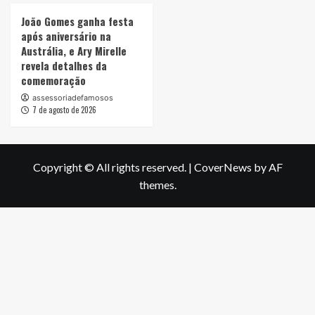
João Gomes ganha festa
após aniversário na
Austrália, e Ary Mirelle
revela detalhes da
comemoração
assessoriadefamosos
7 de agosto de 2026
Copyright © All rights reserved.
|
CoverNews
by AF
themes.