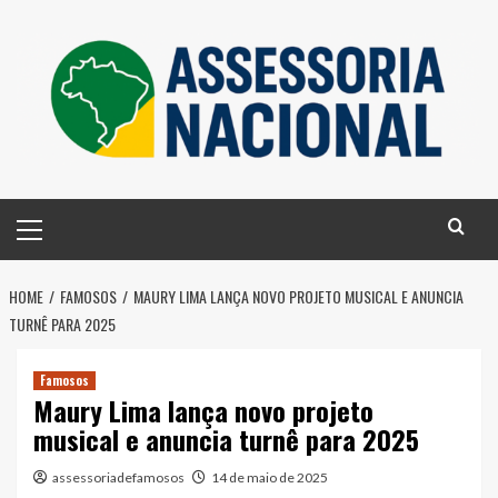
Skip
to
content
Primary
Menu
HOME
FAMOSOS
MAURY LIMA LANÇA NOVO PROJETO MUSICAL E ANUNCIA
TURNÊ PARA 2025
Famosos
Maury Lima lança novo projeto
musical e anuncia turnê para 2025
assessoriadefamosos
14 de maio de 2025