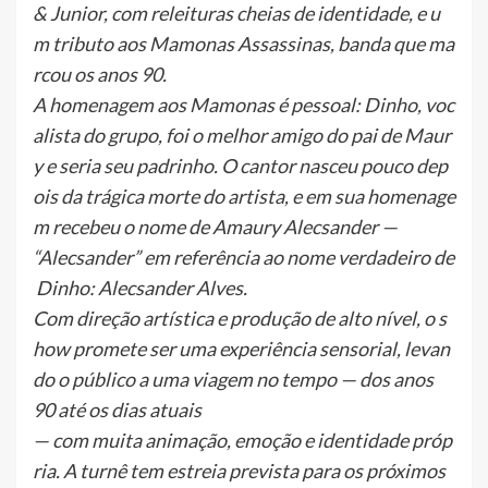
& Junior, com releituras cheias de identidade, e u
m tributo aos Mamonas Assassinas, banda que ma
rcou os anos 90.
A homenagem aos Mamonas é pessoal: Dinho, voc
alista do grupo, foi o melhor amigo do pai de Maur
y e seria seu padrinho. O cantor nasceu pouco dep
ois da trágica morte do artista, e em sua homenage
m recebeu o nome de Amaury Alecsander —
“Alecsander” em referência ao nome verdadeiro de
Dinho: Alecsander Alves.
Com direção artística e produção de alto nível, o s
how promete ser uma experiência sensorial, levan
do o público a uma viagem no tempo — dos anos
90 até os dias atuais
— com muita animação, emoção e identidade próp
ria. A turnê tem estreia prevista para os próximos