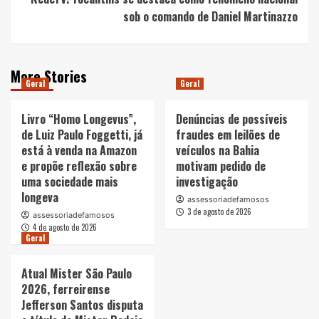
sob o comando de Daniel Martinazzo
More Stories
Geral
Geral
Livro “Homo Longevus”,
Denúncias de possíveis
de Luiz Paulo Foggetti, já
fraudes em leilões de
está à venda na Amazon
veículos na Bahia
e propõe reflexão sobre
motivam pedido de
uma sociedade mais
investigação
longeva
assessoriadefamosos
3 de agosto de 2026
assessoriadefamosos
4 de agosto de 2026
Geral
Atual Mister São Paulo
2026, ferreirense
Jefferson Santos disputa