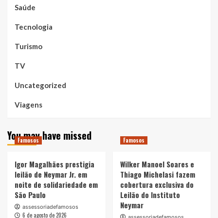
Saúde
Tecnologia
Turismo
TV
Uncategorized
Viagens
You may have missed
Famosos
Famosos
Igor Magalhães prestigia
Wilker Manoel Soares e
leilão de Neymar Jr. em
Thiago Michelasi fazem
noite de solidariedade em
cobertura exclusiva do
São Paulo
Leilão do Instituto
Neymar
assessoriadefamosos
6 de agosto de 2026
assessoriadefamosos