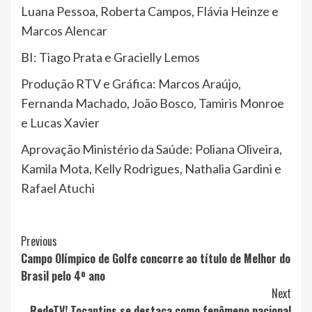
Luana Pessoa, Roberta Campos, Flávia Heinze e
Marcos Alencar
BI: Tiago Prata e Gracielly Lemos
Produção RTV e Gráfica: Marcos Araújo,
Fernanda Machado, João Bosco, Tamiris Monroe
e Lucas Xavier
Aprovação Ministério da Saúde: Poliana Oliveira,
Kamila Mota, Kelly Rodrigues, Nathalia Gardini e
Rafael Atuchi
Post
Previous
Campo Olímpico de Golfe concorre ao título de Melhor do
Navigation
Brasil pelo 4º ano
Next
RedeTV! Tocantins se destaca como fenômeno nacional