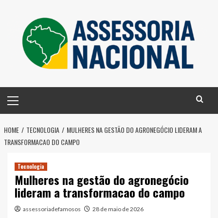
Skip
to
content
Primary
Menu
HOME
TECNOLOGIA
MULHERES NA GESTÃO DO AGRONEGÓCIO LIDERAM A
TRANSFORMACAO DO CAMPO
Tecnologia
Mulheres na gestão do agronegócio
lideram a transformacao do campo
assessoriadefamosos
28 de maio de 2026