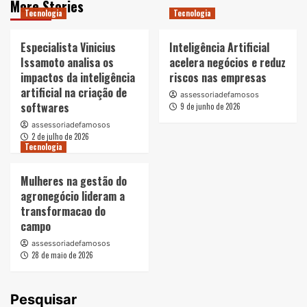
More Stories
Tecnologia
Tecnologia
Especialista Vinicius
Inteligência Artificial
Issamoto analisa os
acelera negócios e reduz
impactos da inteligência
riscos nas empresas
artificial na criação de
assessoriadefamosos
softwares
9 de junho de 2026
assessoriadefamosos
2 de julho de 2026
Tecnologia
Mulheres na gestão do
agronegócio lideram a
transformacao do
campo
assessoriadefamosos
28 de maio de 2026
Pesquisar