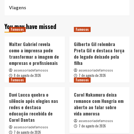
Viagens
You may have missed
Famosos
Famosos
Walter Gabriel revela
Gilberto Gil relembra
como a imprensa pode
Preta Gil e destaca força
transformar a imagem de
do legado deixado pela
empresas e profissionais
filha
assessoriadefamosos
assessoriadefamosos
8 de agosto de 2026
7 de agosto de 2026
Famosos
Famosos
Davi Lucca quebra o
Carol Nakamura deixa
silêncio após elogios nas
romance com Hungria em
redes e destaca
aberto ao falar sobre
educação recebida de
vida amorosa
Carol Dantas
assessoriadefamosos
7 de agosto de 2026
assessoriadefamosos
7 de agosto de 2026