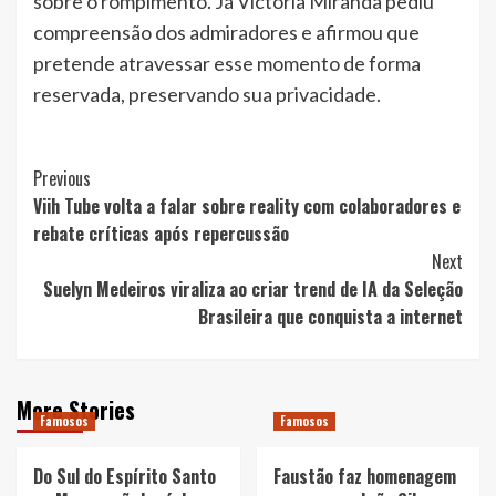
sobre o rompimento. Já Victória Miranda pediu
compreensão dos admiradores e afirmou que
pretende atravessar esse momento de forma
reservada, preservando sua privacidade.
Post
Previous
Viih Tube volta a falar sobre reality com colaboradores e
Navigation
rebate críticas após repercussão
Next
Suelyn Medeiros viraliza ao criar trend de IA da Seleção
Brasileira que conquista a internet
More Stories
Famosos
Famosos
Do Sul do Espírito Santo
Faustão faz homenagem