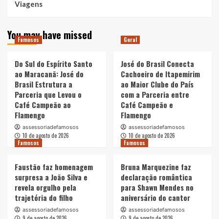
Viagens
You may have missed
Famosos
Geral
Do Sul do Espírito Santo
José do Brasil Conecta
ao Maracanã: José do
Cachoeiro de Itapemirim
Brasil Estrutura a
ao Maior Clube do País
Parceria que Levou o
com a Parceria entre
Café Campeão ao
Café Campeão e
Flamengo
Flamengo
assessoriadefamosos
assessoriadefamosos
10 de agosto de 2026
10 de agosto de 2026
Famosos
Famosos
Faustão faz homenagem
Bruna Marquezine faz
surpresa a João Silva e
declaração romântica
revela orgulho pela
para Shawn Mendes no
trajetória do filho
aniversário do cantor
assessoriadefamosos
assessoriadefamosos
9 de agosto de 2026
9 de agosto de 2026