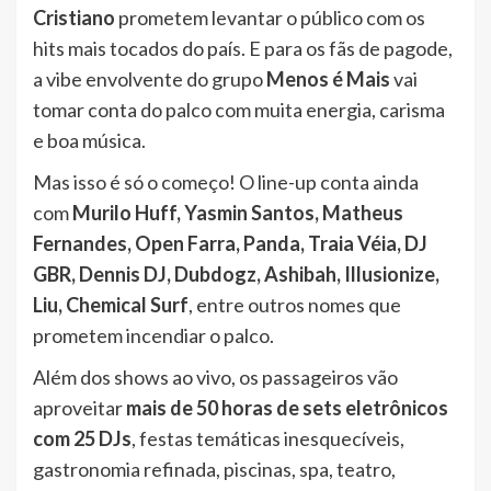
Cristiano
prometem levantar o público com os
hits mais tocados do país. E para os fãs de pagode,
a vibe envolvente do grupo
Menos é Mais
vai
tomar conta do palco com muita energia, carisma
e boa música.
Mas isso é só o começo! O line-up conta ainda
com
Murilo Huff, Yasmin Santos, Matheus
Fernandes, Open Farra, Panda, Traia Véia, DJ
GBR, Dennis DJ, Dubdogz, Ashibah, Illusionize,
Liu, Chemical Surf
, entre outros nomes que
prometem incendiar o palco.
Além dos shows ao vivo, os passageiros vão
aproveitar
mais de 50 horas de sets eletrônicos
com 25 DJs
, festas temáticas inesquecíveis,
gastronomia refinada, piscinas, spa, teatro,