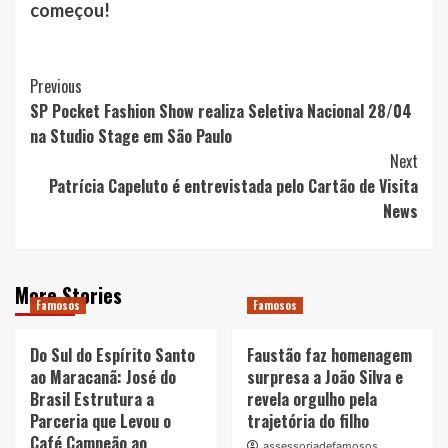
começou!
Post
Previous
SP Pocket Fashion Show realiza Seletiva Nacional 28/04
Navigation
na Studio Stage em São Paulo
Next
Patrícia Capeluto é entrevistada pelo Cartão de Visita
News
More Stories
Famosos
Famosos
Do Sul do Espírito Santo
Faustão faz homenagem
ao Maracanã: José do
surpresa a João Silva e
Brasil Estrutura a
revela orgulho pela
Parceria que Levou o
trajetória do filho
Café Campeão ao
assessoriadefamosos