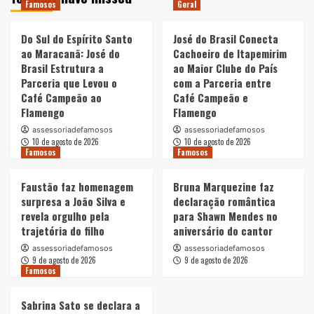
Famosos
Geral
Do Sul do Espírito Santo
José do Brasil Conecta
ao Maracanã: José do
Cachoeiro de Itapemirim
Brasil Estrutura a
ao Maior Clube do País
Parceria que Levou o
com a Parceria entre
Café Campeão ao
Café Campeão e
Flamengo
Flamengo
assessoriadefamosos
assessoriadefamosos
10 de agosto de 2026
10 de agosto de 2026
Famosos
Famosos
Faustão faz homenagem
Bruna Marquezine faz
surpresa a João Silva e
declaração romântica
revela orgulho pela
para Shawn Mendes no
trajetória do filho
aniversário do cantor
assessoriadefamosos
assessoriadefamosos
9 de agosto de 2026
9 de agosto de 2026
Famosos
Sabrina Sato se declara a