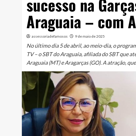
sucesso na Garça
Araguaia – com A
assessoriadefamosos
9 de maio de 2025
No último dia 5 de abril, ao meio-dia, o progr
TV – o SBT do Araguaia, afiliada do SBT que at
Araguaia (MT) e Aragarças (GO). A atração, qu