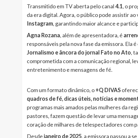
Transmitido em TV aberta pelo canal
4.1
, o pr
da era digital. Agora, o público pode assistir ao
Instagram
, garantindo maior alcance e partic
Agna Rozana
, além de apresentadora, é
arren
responsáveis pela nova fase da emissora. Ela 
Jornalismo e âncora do jornal Fato no Ato
, 
comprometida com a comunicação regional, lev
entretenimento e mensagens de fé.
Com um formato dinâmico, o
+Q DIVAS
oferec
quadros de fé, dicas úteis, notícias e momen
programas mais amados pelas mulheres da regi
pastores, fazem questão de levar uma mensa
coração de milhares de telespectadores com p
Desde
janeiro de 2025
, a emissora passou a s