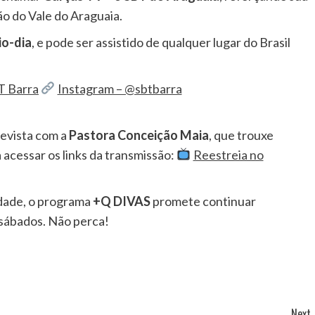
o do Vale do Araguaia.
io-dia
, e pode ser assistido de qualquer lugar do Brasil
T Barra
Instagram – @sbtbarra
evista com a
Pastora Conceição Maia
, que trouxe
a acessar os links da transmissão:
Reestreia no
idade, o programa
+Q DIVAS
promete continuar
sábados. Não perca!
Next