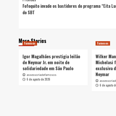
Post
Fofoquito invade os bastidores do programa “Eita Lu
Navigation
do SBT
More Stories
Famosos
Famosos
Igor Magalhães prestigia leilão
Wilker Man
de Neymar Jr. em noite de
Michelasi 
solidariedade em São Paulo
exclusiva d
Neymar
assessoriadefamosos
6 de agosto de 2026
assessoria
6 de agosto d