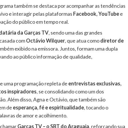
ograma também se destaca por acompanhar as tendências
 vivo e interagir pelas plataformas
Facebook, YouTube
e
ipação do público em tempo real.
datária da Garças TV
, sendo uma das grandes
é casada com
Octávio Wilquer
, que atua como
diretor de
também exibido na emissora. Juntos, formam uma dupla
ando ao público informação de qualidade,
e uma programação repleta de
entrevistas exclusivas,
tos inspiradores
, se consolidando como um dos
ão. Além disso, Agna e Octávio, que também são
gem de
esperança, fé e espiritualidade
, tocando o
alavras de amor e acolhimento.
e chamar
Garças TV – o SBT do Araguaia
, reforçando sua