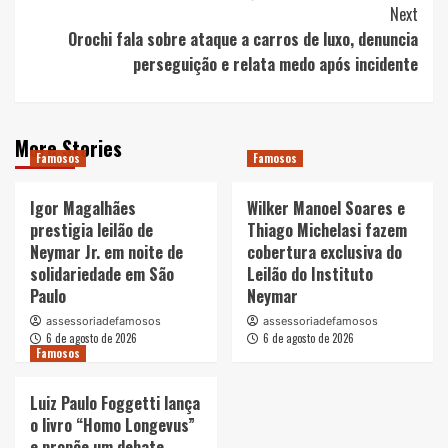
Next
Orochi fala sobre ataque a carros de luxo, denuncia
perseguição e relata medo após incidente
More Stories
Famosos
Famosos
Igor Magalhães
Wilker Manoel Soares e
prestigia leilão de
Thiago Michelasi fazem
Neymar Jr. em noite de
cobertura exclusiva do
solidariedade em São
Leilão do Instituto
Paulo
Neymar
assessoriadefamosos
assessoriadefamosos
6 de agosto de 2026
6 de agosto de 2026
Famosos
Luiz Paulo Foggetti lança
o livro “Homo Longevus”
e propõe um debate