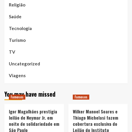
Religião
Saúde
Tecnologia
Turismo
TV
Uncategorized
Viagens
You may have missed
Famosos
Famosos
Igor Magalhães prestigia
Wilker Manoel Soares e
leilão de Neymar Jr. em
Thiago Michelasi fazem
noite de solidariedade em
cobertura exclusiva do
São Paulo
Leilão do Instituto