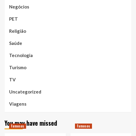
Negócios
PET
Religião
Saúde
Tecnologia
Turismo
TV
Uncategorized
Viagens
You may have missed
Famosos
Famosos