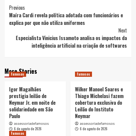
Post
Previous
Maíra Cardi revela política adotada com funcionários e
Navigation
explica por que não utiliza uniformes
Next
Especialista Vinicius Issamoto analisa os impactos da
inteligência artificial na criação de softwares
More Stories
Famosos
Famosos
Igor Magalhães
Wilker Manoel Soares e
prestigia leilão de
Thiago Michelasi fazem
Neymar Jr. em noite de
cobertura exclusiva do
solidariedade em São
Leilão do Instituto
Paulo
Neymar
assessoriadefamosos
assessoriadefamosos
6 de agosto de 2026
6 de agosto de 2026
Famosos