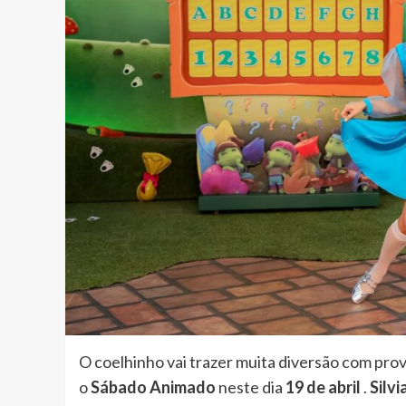
O coelhinho vai trazer muita diversão com pr
o
Sábado Animado
neste dia
19 de abril
.
Silv