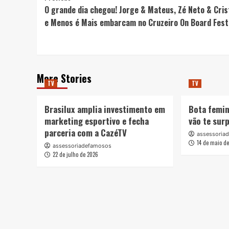
O grande dia chegou! Jorge & Mateus, Zé Neto & Cris
Navigation
e Menos é Mais embarcam no Cruzeiro On Board Fest
More Stories
TV
TV
Brasilux amplia investimento em
Bota femin
marketing esportivo e fecha
vão te sur
parceria com a CazéTV
assessoria
14 de maio d
assessoriadefamosos
22 de julho de 2026