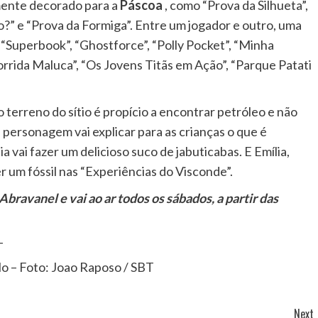
mente decorado para a
Páscoa
, como “Prova da Silhueta”,
” e “Prova da Formiga”. Entre um jogador e outro, uma
“Superbook”, “Ghostforce”, “Polly Pocket”, “Minha
orrida Maluca”, “Os Jovens Titãs em Ação”, “Parque Patati
 terreno do sítio é propício a encontrar petróleo e não
 personagem vai explicar para as crianças o que é
a vai fazer um delicioso suco de jabuticabas. E Emília,
er um fóssil nas “Experiências do Visconde”.
ravanel e vai ao ar todos os sábados, a partir das
o – Foto: Joao Raposo / SBT
Next