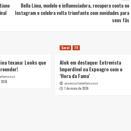
tiano
Bella Lima, modelo e influenciadora, recupera conta no
ival
Instagram e celebra volta triunfante com novidades para
seus fãs
Geral
TV
ina texana: Looks que
Alok em destaque: Entrevista
preender!
Imperdível na Expoagro com o
‘Hora da Fama’
defamosos
e 2026
assessoriadefamosos
1 de maio de 2026