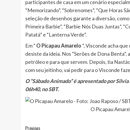
participantes de casa em um cenário especial
“Memorizando”, “Sobrenomes”, “Que Horas São?
seleção de desenhos garante a diversão, como 
Primeira Barbie”, “Barbie Nós Duas Juntas”, “C
Patatá” e “Lanterna Verde”.
Em “
O Picapau Amarelo
”, Visconde acha que o
desiste da ideia. Nos “Serões de Dona Benta”, a
petróleo e para que servem. Depois, tia Nastáci
com seu jeitinho, vai pedir para o Visconde faz
O “Sábado Animado” é apresentado por Silvia Ab
06h40, no SBT.
O Picapau Amarel
Post
Previous