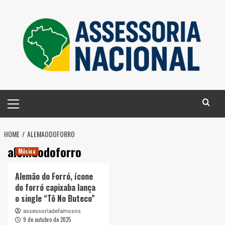
Skip
to
content
Primary
Menu
HOME
ALEMAODOFORRO
alemaodoforro
Música
Alemão do Forró, ícone
do forró capixaba lança
o single “Tô No Buteco”
assessoriadefamosos
9 de outubro de 2025