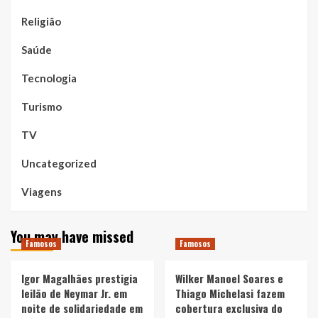
Religião
Saúde
Tecnologia
Turismo
TV
Uncategorized
Viagens
You may have missed
Famosos
Famosos
Igor Magalhães prestigia
Wilker Manoel Soares e
leilão de Neymar Jr. em
Thiago Michelasi fazem
noite de solidariedade em
cobertura exclusiva do