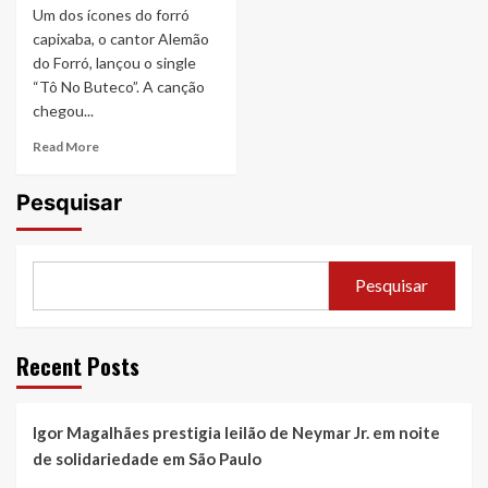
Um dos ícones do forró
capixaba, o cantor Alemão
do Forró, lançou o single
“Tô No Buteco”. A canção
chegou...
Read
Read More
more
about
Pesquisar
Alemão
do
Forró,
ícone
Pesquisar
do
forró
capixaba
lança
Recent Posts
o
single
“Tô
Igor Magalhães prestigia leilão de Neymar Jr. em noite
No
Buteco”
de solidariedade em São Paulo