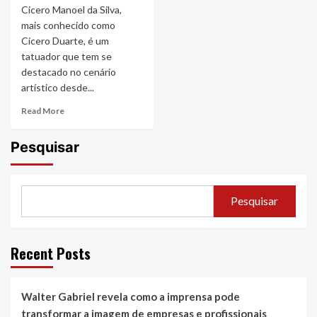
Cicero Manoel da Silva,
mais conhecido como
Cicero Duarte, é um
tatuador que tem se
destacado no cenário
artístico desde...
Read
Read More
more
about
Pesquisar
‘Cicero
Duarte’,
a
evolução
Pesquisar
de
um
artista
da
Recent Posts
tatuagem
Walter Gabriel revela como a imprensa pode
transformar a imagem de empresas e profissionais