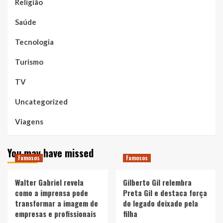
Religião
Saúde
Tecnologia
Turismo
TV
Uncategorized
Viagens
You may have missed
Famosos
Famosos
Walter Gabriel revela
Gilberto Gil relembra
como a imprensa pode
Preta Gil e destaca força
transformar a imagem de
do legado deixado pela
empresas e profissionais
filha