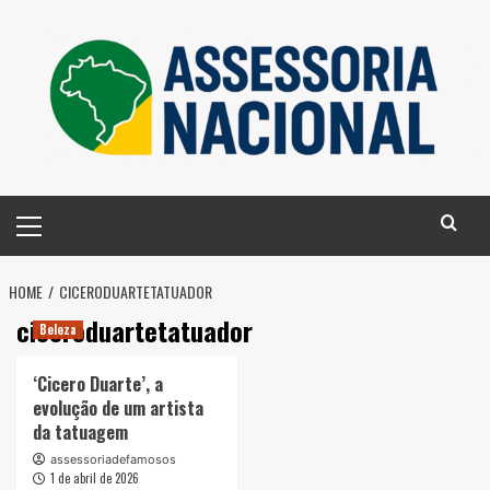
Skip
to
content
Primary
Menu
HOME
CICERODUARTETATUADOR
ciceroduartetatuador
Beleza
‘Cicero Duarte’, a
evolução de um artista
da tatuagem
assessoriadefamosos
1 de abril de 2026