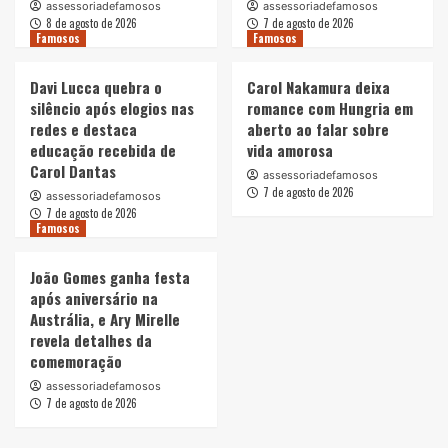
assessoriadefamosos
assessoriadefamosos
8 de agosto de 2026
7 de agosto de 2026
Famosos
Famosos
Davi Lucca quebra o
Carol Nakamura deixa
silêncio após elogios nas
romance com Hungria em
redes e destaca
aberto ao falar sobre
educação recebida de
vida amorosa
Carol Dantas
assessoriadefamosos
7 de agosto de 2026
assessoriadefamosos
7 de agosto de 2026
Famosos
João Gomes ganha festa
após aniversário na
Austrália, e Ary Mirelle
revela detalhes da
comemoração
assessoriadefamosos
7 de agosto de 2026