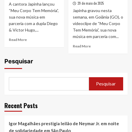
29 de maio de 2025
A cantora Japinha lançou
“Meu Corpo Tem Memória”,
Japinha gravou nesta
sua nova música em
semana, em Goiânia (GO), o
parceria com a dupla Diego
videoclipe de “Meu Corpo
& Victor Hugo,...
Tem Memória”, sua nova
música em parceria com...
Read
Read More
more
Read
Read More
about
more
Japinha
about
Pesquisar
se
“Meu
une
Corpo
a
Tem
Diego
Memória”,
Pesquisar
&
Japinha
Victor
grava
Hugo
clipe
em
em
Recent Posts
“Meu
parceria
Corpo
com
Tem
Diego
Memória”
Igor Magalhães prestigia leilão de Neymar Jr. em noite
e
Victor
de solidariedade em São Paulo