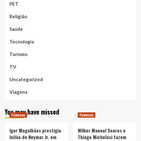
PET
Religião
Saúde
Tecnologia
Turismo
TV
Uncategorized
Viagens
You may have missed
Famosos
Famosos
Igor Magalhães prestigia
Wilker Manoel Soares e
leilão de Neymar Jr. em
Thiago Michelasi fazem