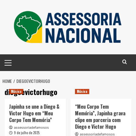
Skip
to
content
Primary
Menu
HOME
DIEGOEVICTORHUGO
diegoevictorhugo
Música
Música
Japinha se une a Diego &
“Meu Corpo Tem
Victor Hugo em “Meu
Memória”, Japinha grava
Corpo Tem Memória”
clipe em parceria com
Diego e Victor Hugo
assessoriadefamosos
9 de julho de 2025
assessoriadefamosos