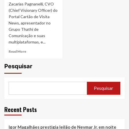
Zacarias Pagnanelli, CVO
(Chief Visionary Officer) do
Portal Cartão de Visita
News, apresentador no
Grupo Thathi de
Comunicação e suas
multiplataformas, e...
Read
Read More
more
about
Pesquisar
Patrícia
Capeluto
é
entrevistada
Pesquisar
pelo
Cartão
de
Visita
Recent Posts
News
Igor Magalhães prestigia leilão de Neymar Jr. em noite