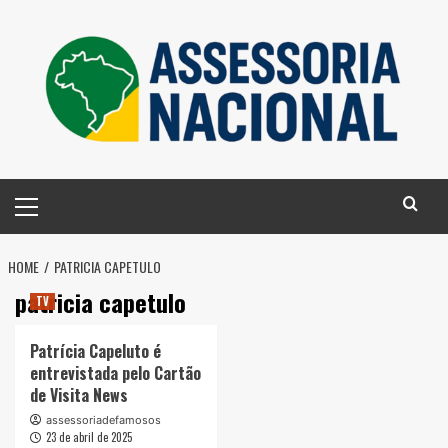
Skip
to
content
Primary
Menu
HOME
PATRICIA CAPETULO
patricia capetulo
TV
Patrícia Capeluto é
entrevistada pelo Cartão
de Visita News
assessoriadefamosos
23 de abril de 2025