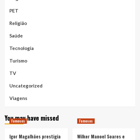
PET
Religião
Saúde
Tecnologia
Turismo
TV
Uncategorized
Viagens
You may have missed
Famosos
Famosos
Igor Magalhães prestigia
Wilker Manoel Soares e