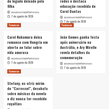
do legado deixado pela
redes e destaca
filha
educação recebida de
Carol Dantas
assessoriadefamosos
7 de agosto de 2026
assessoriadefamosos
7 de agosto de 2026
Famosos
Famosos
Carol Nakamura deixa
João Gomes ganha festa
romance com Hungria em
após aniversário na
aberto ao falar sobre
Austrália, e Ary Mirelle
vida amorosa
revela detalhes da
comemoração
assessoriadefamosos
7 de agosto de 2026
assessoriadefamosos
7 de agosto de 2026
Famosos
Stefany, ex-atriz mirim
de “Carrossel”, desabafa
sobre músicas da novela
e diz nunca ter recebido
royalties