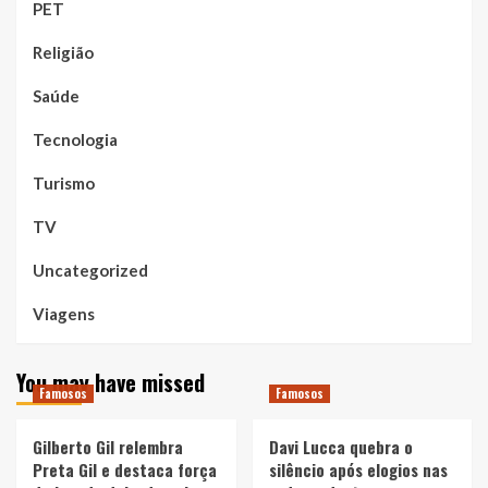
PET
Religião
Saúde
Tecnologia
Turismo
TV
Uncategorized
Viagens
You may have missed
Famosos
Famosos
Gilberto Gil relembra
Davi Lucca quebra o
Preta Gil e destaca força
silêncio após elogios nas