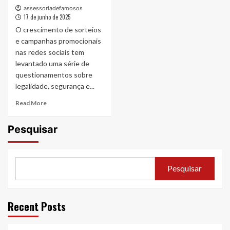
assessoriadefamosos
17 de junho de 2025
O crescimento de sorteios
e campanhas promocionais
nas redes sociais tem
levantado uma série de
questionamentos sobre
legalidade, segurança e...
Read
Read More
more
about
Pesquisar
Nova
empresa
propõe
regular
Pesquisar
o
mercado
de
sorteios
Recent Posts
digitais
e
campanhas