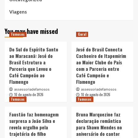
Viagens
You may have missed
Famosos
Geral
Do Sul do Espírito Santo
José do Brasil Conecta
ao Maracanã: José do
Cachoeiro de Itapemirim
Brasil Estrutura a
ao Maior Clube do País
Parceria que Levou o
com a Parceria entre
Café Campeão ao
Café Campeão e
Flamengo
Flamengo
assessoriadefamosos
assessoriadefamosos
10 de agosto de 2026
10 de agosto de 2026
Famosos
Famosos
Faustão faz homenagem
Bruna Marquezine faz
surpresa a João Silva e
declaração romântica
revela orgulho pela
para Shawn Mendes no
trajetória do filho
aniversário do cantor