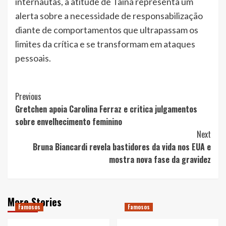
internautas, a atitude de Tainá representa um
alerta sobre a necessidade de responsabilização
diante de comportamentos que ultrapassam os
limites da crítica e se transformam em ataques
pessoais.
Post
Previous
Gretchen apoia Carolina Ferraz e critica julgamentos
Navigation
sobre envelhecimento feminino
Next
Bruna Biancardi revela bastidores da vida nos EUA e
mostra nova fase da gravidez
More Stories
Famosos
Famosos