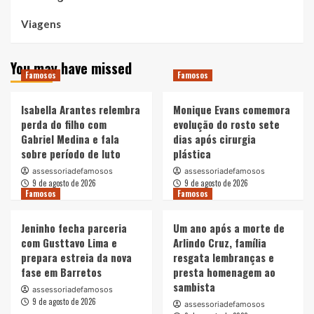
Viagens
You may have missed
Famosos
Famosos
Isabella Arantes relembra
Monique Evans comemora
perda do filho com
evolução do rosto sete
Gabriel Medina e fala
dias após cirurgia
sobre período de luto
plástica
assessoriadefamosos
assessoriadefamosos
9 de agosto de 2026
9 de agosto de 2026
Famosos
Famosos
Jeninho fecha parceria
Um ano após a morte de
com Gusttavo Lima e
Arlindo Cruz, família
prepara estreia da nova
resgata lembranças e
fase em Barretos
presta homenagem ao
sambista
assessoriadefamosos
9 de agosto de 2026
assessoriadefamosos