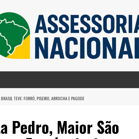
 BRASIL TEVE: FORRÓ, PISEIRO, ARROCHA E PAGODE
ta Pedro, Maior São