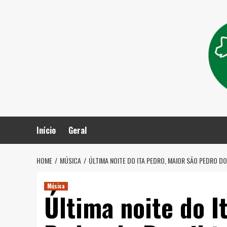
Skip
to
content
Início
Geral
HOME
MÚSICA
ÚLTIMA NOITE DO ITA PEDRO, MAIOR SÃO PEDRO DO
Música
Última noite do I