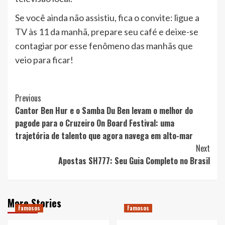
Se você ainda não assistiu, fica o convite: ligue a
TV às 11 da manhã, prepare seu café e deixe-se
contagiar por esse fenômeno das manhãs que
veio para ficar!
Post
Previous
Cantor Ben Hur e o Samba Du Ben levam o melhor do
Navigation
pagode para o Cruzeiro On Board Festival: uma
trajetória de talento que agora navega em alto-mar
Next
Apostas SH777: Seu Guia Completo no Brasil
More Stories
Famosos
Famosos