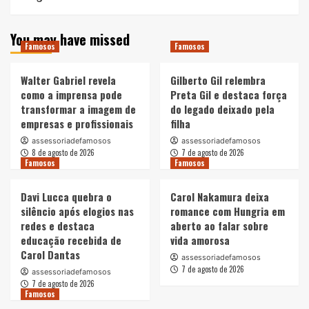
You may have missed
Famosos
Famosos
Walter Gabriel revela
Gilberto Gil relembra
como a imprensa pode
Preta Gil e destaca força
transformar a imagem de
do legado deixado pela
empresas e profissionais
filha
assessoriadefamosos
assessoriadefamosos
8 de agosto de 2026
7 de agosto de 2026
Famosos
Famosos
Davi Lucca quebra o
Carol Nakamura deixa
silêncio após elogios nas
romance com Hungria em
redes e destaca
aberto ao falar sobre
educação recebida de
vida amorosa
Carol Dantas
assessoriadefamosos
7 de agosto de 2026
assessoriadefamosos
7 de agosto de 2026
Famosos