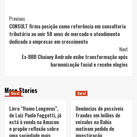
Post
Previous
CONSULT firma posição como referência em consultoria
Navigation
tributária ao unir 50 anos de mercado e atendimento
dedicado a empresas em crescimento
Next
Ex-BBB Chaiany Andrade exibe transformação após
harmonização facial e recebe elogios
More Stories
Geral
Geral
Livro “Homo Longevus”,
Denúncias de possíveis
de Luiz Paulo Foggetti, já
fraudes em leilões de
está à venda na Amazon
veículos na Bahia
e propõe reflexão sobre
motivam pedido de
uma sociedade mais
investigação