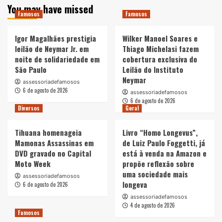
You may have missed
Famosos
Famosos
Igor Magalhães prestigia
Wilker Manoel Soares e
leilão de Neymar Jr. em
Thiago Michelasi fazem
noite de solidariedade em
cobertura exclusiva do
São Paulo
Leilão do Instituto
Neymar
assessoriadefamosos
6 de agosto de 2026
assessoriadefamosos
6 de agosto de 2026
Diversos
Geral
Tihuana homenageia
Livro “Homo Longevus”,
Mamonas Assassinas em
de Luiz Paulo Foggetti, já
DVD gravado no Capital
está à venda na Amazon e
Moto Week
propõe reflexão sobre
uma sociedade mais
assessoriadefamosos
longeva
6 de agosto de 2026
assessoriadefamosos
4 de agosto de 2026
Famosos