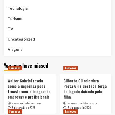
Tecnologia
Turismo
TV
Uncategorized
Viagens
You may have missed
Famosos
Famosos
Walter Gabriel revela
Gilberto Gil relembra
como a imprensa pode
Preta Gil e destaca força
transformar a imagem de
do legado deixado pela
empresas e profissionais
filha
assessoriadefamosos
assessoriadefamosos
8 de agosto de 2026
7 de agosto de 2026
Famosos
Famosos