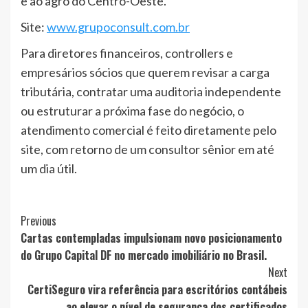
e ao agro do Centro-Oeste.
Site:
www.grupoconsult.com.br
Para diretores financeiros, controllers e
empresários sócios que querem revisar a carga
tributária, contratar uma auditoria independente
ou estruturar a próxima fase do negócio, o
atendimento comercial é feito diretamente pelo
site, com retorno de um consultor sênior em até
um dia útil.
Post
Previous
Cartas contempladas impulsionam novo posicionamento
Navigation
do Grupo Capital DF no mercado imobiliário no Brasil.
Next
CertiSeguro vira referência para escritórios contábeis
ao elevar o nível de segurança dos certificados