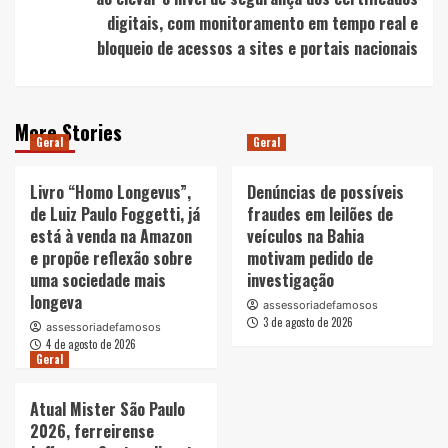
digitais, com monitoramento em tempo real e
bloqueio de acessos a sites e portais nacionais
More Stories
Geral
Geral
Livro “Homo Longevus”,
Denúncias de possíveis
de Luiz Paulo Foggetti, já
fraudes em leilões de
está à venda na Amazon
veículos na Bahia
e propõe reflexão sobre
motivam pedido de
uma sociedade mais
investigação
longeva
assessoriadefamosos
3 de agosto de 2026
assessoriadefamosos
4 de agosto de 2026
Geral
Atual Mister São Paulo
2026, ferreirense