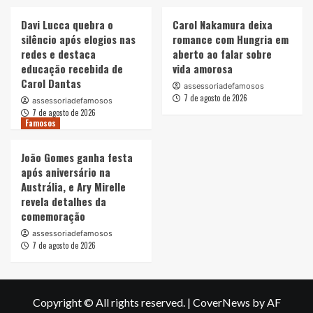
Davi Lucca quebra o
Carol Nakamura deixa
silêncio após elogios nas
romance com Hungria em
redes e destaca
aberto ao falar sobre
educação recebida de
vida amorosa
Carol Dantas
assessoriadefamosos
7 de agosto de 2026
assessoriadefamosos
7 de agosto de 2026
Famosos
João Gomes ganha festa
após aniversário na
Austrália, e Ary Mirelle
revela detalhes da
comemoração
assessoriadefamosos
7 de agosto de 2026
Copyright © All rights reserved.
|
CoverNews
by AF