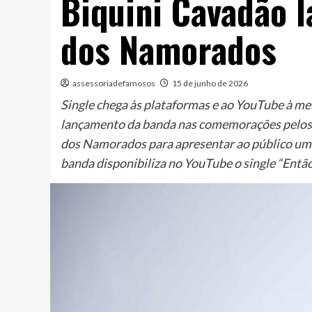
Biquini Cavadão l
dos Namorados
assessoriadefamosos
15 de junho de 2026
Single chega às plataformas e ao YouTube à mei
lançamento da banda nas comemorações pelos 4
dos Namorados para apresentar ao público um l
banda disponibiliza no YouTube o single “Então