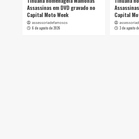
Tihuana homenageia Mamonas
Tihuana h
Assassinas em DVD gravado no
Assassina
Capital Moto Week
Capital M
assessoriadefamosos
assessoria
6 de agosto de 2026
3 de agosto d