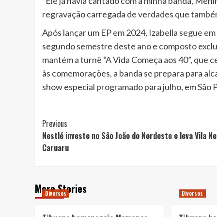
“Ele já havia cantado com a minha banda, Menin
regravação carregada de verdades que também 
Após lançar um EP em 2024, Izabella segue em 
segundo semestre deste ano e composto exclus
mantém a turnê “A Vida Começa aos 40”, que ce
às comemorações, a banda se prepara para alca
show especial programado para julho, em São P
Post
Previous
Nestlé investe no São João do Nordeste e leva Vila Ne
Navigation
Caruaru
More Stories
Diversos
Diversos