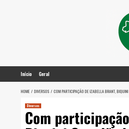
Skip
to
content
Início
Geral
HOME
DIVERSOS
COM PARTICIPAÇÃO DE IZABELLA BRANT, BIQUIN
Diversos
Com participação 