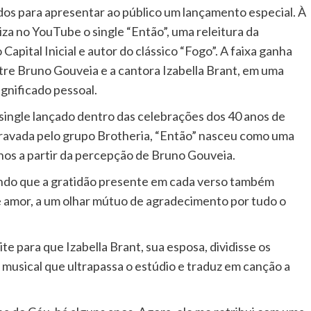
os para apresentar ao público um lançamento especial. À
liza no YouTube o single “Então”, uma releitura da
apital Inicial e autor do clássico “Fogo”. A faixa ganha
re Bruno Gouveia e a cantora Izabella Brant, em uma
gnificado pessoal.
 single lançado dentro das celebrações dos 40 anos de
gravada pelo grupo Brotheria, “Então” nasceu como uma
os a partir da percepção de Bruno Gouveia.
ando que a gratidão presente em cada verso também
de amor, a um olhar mútuo de agradecimento por tudo o
.
te para que Izabella Brant, sua esposa, dividisse os
 musical que ultrapassa o estúdio e traduz em canção a