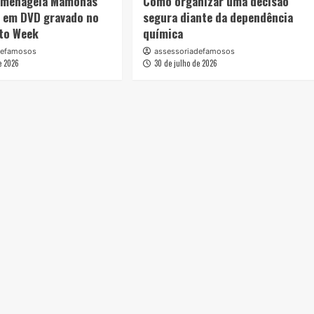
omenageia Mamonas
Como organizar uma decisão
s em DVD gravado no
segura diante da dependência
oto Week
química
defamosos
assessoriadefamosos
e 2026
30 de julho de 2026