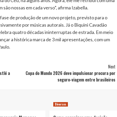
a do Céu, há alguns anos. Agora, ele me retribui com uma
são nossas em cada verso”, afirma Izabella.
fase de produção de um novo projeto, previsto para o
ivamente por músicas autorais. Já o Biquini Cavadão
lebra quatro décadas ininterruptas de estrada. Em meio
nçar a histórica marca de 3 mil apresentações, com um
aulo.
Next
stlé a
Copa do Mundo 2026 deve impulsionar procura por
seguro-viagem entre brasileiros
Diversos