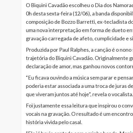
O Biquini Cavadão escolheu o Dia dos Namorad
0h desta sexta-feira (12/06), a banda disponibi
composição de Bozzo Barretti, ex-tecladista do C
uma nova interpretação em forma de dueto ent
gravação carregada de afeto, cumplicidade e si
Produzida por Paul Ralphes, a canção é o nono
trajetória do Biquini Cavadão. Originalmente 
declaração de amor, mas ganhou novos contorn
“Eu ficava ouvindo a música sem parar e pens
poderia estar associada a uma troca de juras 
que viveram juntos até hoje”, revela o vocalista
Foi justamente essa leitura que inspirou o convi
vocais na gravação. O resultado é um encontro
história vivida pelo casal.