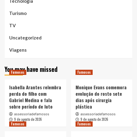
Tecnologia
Turismo
TV
Uncategorized
Viagens
You may have missed
Famosos
Famosos
Isabella Arantes relembra
Monique Evans comemora
perda do filho com
evolução do rosto sete
Gabriel Medina e fala
dias após cirurgia
sobre período de luto
plástica
assessoriadefamosos
assessoriadefamosos
9 de agosto de 2026
9 de agosto de 2026
Famosos
Famosos