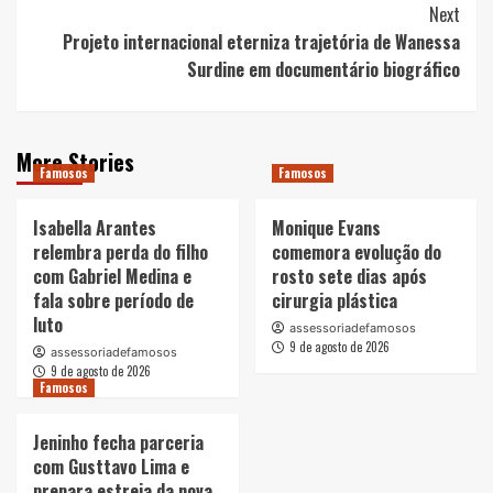
Next
Projeto internacional eterniza trajetória de Wanessa
Surdine em documentário biográfico
More Stories
Famosos
Famosos
Isabella Arantes
Monique Evans
relembra perda do filho
comemora evolução do
com Gabriel Medina e
rosto sete dias após
fala sobre período de
cirurgia plástica
luto
assessoriadefamosos
9 de agosto de 2026
assessoriadefamosos
9 de agosto de 2026
Famosos
Jeninho fecha parceria
com Gusttavo Lima e
prepara estreia da nova