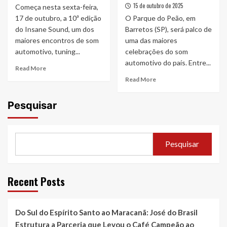
15 de outubro de 2025
Começa nesta sexta-feira,
17 de outubro, a 10ª edição
O Parque do Peão, em
do Insane Sound, um dos
Barretos (SP), será palco de
maiores encontros de som
uma das maiores
automotivo, tuning...
celebrações do som
automotivo do país. Entre...
Read
Read More
more
Read
Read More
about
more
Cinco
about
Pesquisar
motivos
Parque
para
do
não
Peão
perder
recebe
Pesquisar
o
10ª
Insane
edição
Sound
do
em
Insane
Recent Posts
Barretos
Sound
neste
final
Do Sul do Espírito Santo ao Maracanã: José do Brasil
de
semana
Estrutura a Parceria que Levou o Café Campeão ao