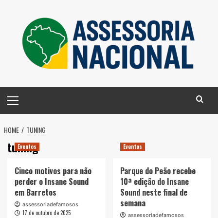
Skip
to
content
Primary
Menu
HOME
TUNING
tuning
Eventos
Eventos
Cinco motivos para não
Parque do Peão recebe
perder o Insane Sound
10ª edição do Insane
em Barretos
Sound neste final de
semana
assessoriadefamosos
17 de outubro de 2025
assessoriadefamosos