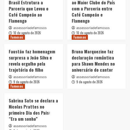
Brasil Estrutura a
ao Maior Clube do País
Parceria que Levou o
com a Parceria entre
Café Campeão ao
Café Campeão e
Flamengo
Flamengo
assessoriadefamosos
assessoriadefamosos
10 de agosto de 2026
10 de agosto de 2026
Famosos
Famosos
Faustão faz homenagem
Bruna Marquezine faz
surpresa a João Silva e
declaração romântica
revela orgulho pela
para Shawn Mendes no
trajetória do filho
aniversário do cantor
assessoriadefamosos
assessoriadefamosos
9 de agosto de 2026
9 de agosto de 2026
Famosos
Sabrina Sato se declara a
Nicolas Prattes no
primeiro Dia dos Pais:
“Era um sonho”
assessoriadefamosos